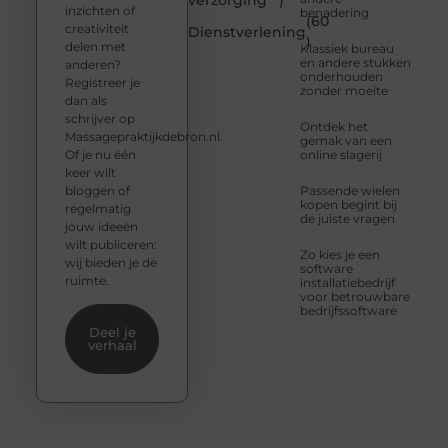
verzorging
)
inzichten of
benadering
(60
creativiteit
Dienstverlening
)
delen met
Klassiek bureau
en andere stukken
anderen?
onderhouden
Registreer je
zonder moeite
dan als
schrijver op
Ontdek het
Massagepraktijkdebron.nl.
gemak van een
Of je nu één
online slagerij
keer wilt
bloggen of
Passende wielen
kopen begint bij
regelmatig
de juiste vragen
jouw ideeën
wilt publiceren:
Zo kies je een
wij bieden je de
software
ruimte.
installatiebedrijf
voor betrouwbare
bedrijfssoftware
Deel je
verhaal