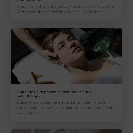
Dutch Winter
If you live in the Netherlands, you know how harsh the
winter months can feel on your skin. Cold winds,
Duizeligheid begrijpen en behandelen met
oefentherapie
Duizeligheid kan je wereld plotseling doen kantelen.
Soms voelt het alsof alles draait, soms juist alsof je zelf
beweegt terwijl