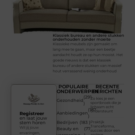
Klassiek bureau en andere stukken
onderhouden zonder moeite
Klassieke meubels zijn gemaakt om
lang mee te gaan, maar een beetje
aandacht houdt ze op hun mooist. Het
goede nieuws is dat een klassiek
bureau of andere stukken van massief
hout verrassend weinig onderhoud
POPULAIRE
RECENTE
ONDERWERPEN
BERICHTEN
(291
Zo kies je een
Gezondheid
sportbroek die je
)
lichaam echt
(187
ondersteunt
Aanbiedingen
Registreer
)
en laat jouw
stem horen
Bedrijven
(183 )
Praktijk
Tranceforma,
Wil jij jouw
Beauty en
(77
succes door een
ervaringen,
andere