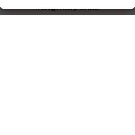
Hijama Den Haag
Een behandeling van hijama cupping in Den Haag waar
u nooit teleurgesteld van zult worden.
Wetenschappelijke onderzoeken ondersteunen het. De
Flink besparen op verlichting werkplaats dankzij
moderne ledlampen