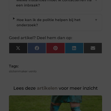
Welke instanties moet ik contacterren na
▼
een inbraak?
Hoe kan ik de politie helpen bij het
▼
onderzoek?
Goed artikel? Deel hem dan op:
X
Facebook
Pinterest
LinkedIn
Email
(Twitter)
Tags:
slotenmaker venlo
Lees deze
artikelen
voor meer inzicht