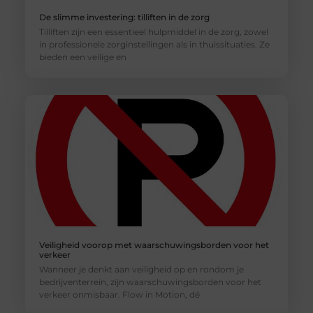
De slimme investering: tilliften in de zorg
Tilliften zijn een essentieel hulpmiddel in de zorg, zowel
in professionele zorginstellingen als in thuissituaties. Ze
bieden een veilige en
Veiligheid voorop met waarschuwingsborden voor het
verkeer
Wanneer je denkt aan veiligheid op en rondom je
bedrijventerrein, zijn waarschuwingsborden voor het
verkeer onmisbaar. Flow in Motion, dé