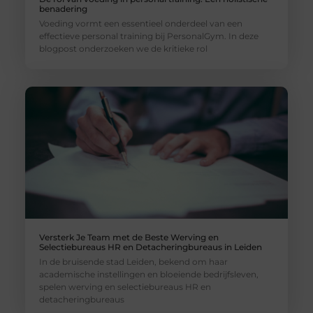
benadering
Voeding vormt een essentieel onderdeel van een
effectieve personal training bij PersonalGym. In deze
blogpost onderzoeken we de kritieke rol
Versterk Je Team met de Beste Werving en
Selectiebureaus HR en Detacheringbureaus in Leiden
In de bruisende stad Leiden, bekend om haar
academische instellingen en bloeiende bedrijfsleven,
spelen werving en selectiebureaus HR en
detacheringbureaus