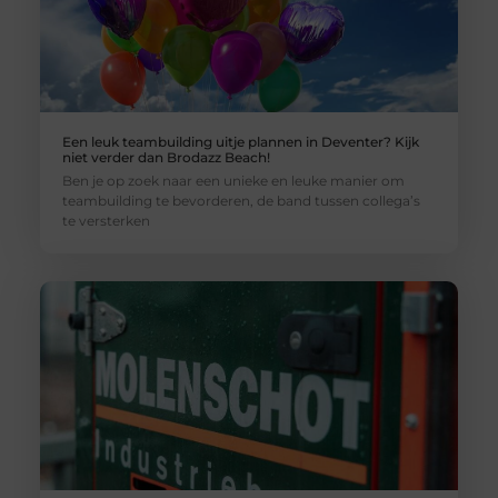
Een leuk teambuilding uitje plannen in Deventer? Kijk
niet verder dan Brodazz Beach!
Ben je op zoek naar een unieke en leuke manier om
teambuilding te bevorderen, de band tussen collega’s
te versterken