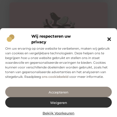
Wij respecteren uw
privacy
Om uw ervaring op onze website te verbeteren, maken wij gebruik
van cookies en vergelijkbare technologieën. Deze helpen ons te
begrijpen hoe u onze website gebruikt en stellen ons in staat
Slangenboor voor boren in hout
waardevolle en gepersonaliseerde ervaringen te bieden. Cookies
Een slangenboor is een gereedschap dat wordt
kunnen voor verschillende doeleinden worden gebruikt, zoals het
gebruikt om gaten in hout te boren. Het is een
tonen van gepersonaliseerde advertenties en het analyseren van
handgereedschap met een
sitegebruik. Raadpleeg
ons cookiebeleid
voor meer informatie.
Accepteren
Weigeren
Bekijk Voorkeuren