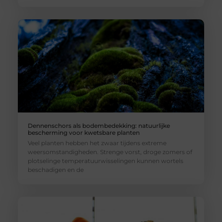
Dennenschors als bodembedekking: natuurlijke
bescherming voor kwetsbare planten
Veel planten hebben het zwaar tijdens extreme
weersomstandigheden. Strenge vorst, droge zomers of
plotselinge temperatuurwisselingen kunnen wortels
beschadigen en de