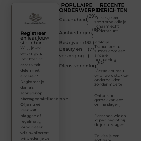
POPULAIRE
RECENTE
ONDERWERPEN
BERICHTEN
(291
Zo kies je een
Gezondheid
sportbroek die je
)
lichaam echt
(187
ondersteunt
Aanbiedingen
Registreer
)
en laat jouw
stem horen
Bedrijven
(183 )
Praktijk
Tranceforma,
Wil jij jouw
Beauty en
(77
succes door een
ervaringen,
verzorging
)
andere
inzichten of
benadering
(60
creativiteit
Dienstverlening
)
delen met
Klassiek bureau
en andere stukken
anderen?
onderhouden
Registreer je
zonder moeite
dan als
schrijver op
Ontdek het
Massagepraktijkdebron.nl.
gemak van een
Of je nu één
online slagerij
keer wilt
bloggen of
Passende wielen
kopen begint bij
regelmatig
de juiste vragen
jouw ideeën
wilt publiceren:
Zo kies je een
wij bieden je de
software