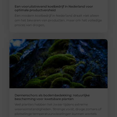
Een vooruitstrevend koelbedrijf in Nederland voor
optimale productversheid
Een modern koelbedrijf in Nederland draait niet alleen
om het bewaren van producten, maar om het volledige
proces van drogen,
Dennenschors als bodembedekking: natuurlijke
bescherming voor kwetsbare planten
Veel planten hebben het zwaar tijdens extreme
weersomstandigheden. Strenge vorst, droge zomers of
plotselinge temperatuurwisselingen kunnen wortels