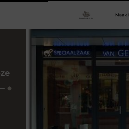
Maak 
eze