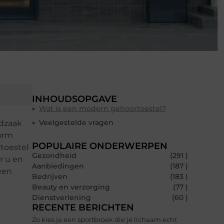
INHOUDSOPGAVE
Wat is een modern gehoortoestel?
Veelgestelde vragen
odzaak
norm
POPULAIRE ONDERWERPEN
toestel
Gezondheid
(291 )
r u en
Aanbiedingen
(187 )
een
Bedrijven
(183 )
Beauty en verzorging
(77 )
Dienstverlening
(60 )
RECENTE BERICHTEN
Zo kies je een sportbroek die je lichaam echt