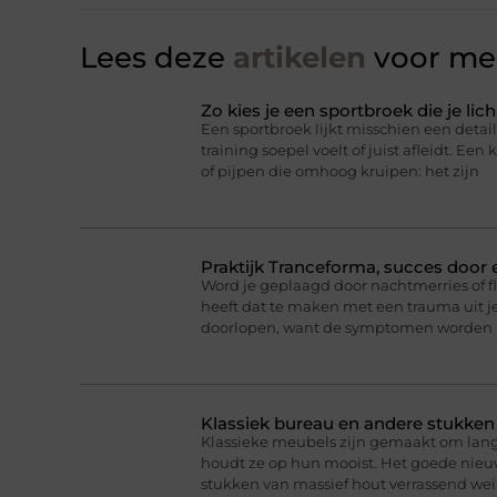
Lees deze
artikelen
voor mee
Zo kies je een sportbroek die je l
Een sportbroek lijkt misschien een detail,
training soepel voelt of juist afleidt. Een 
of pijpen die omhoog kruipen: het zijn
Praktijk Tranceforma, succes door
Word je geplaagd door nachtmerries of f
heeft dat te maken met een trauma uit je
doorlopen, want de symptomen worden 
Klassiek bureau en andere stukke
Klassieke meubels zijn gemaakt om lan
houdt ze op hun mooist. Het goede nieuw
stukken van massief hout verrassend we