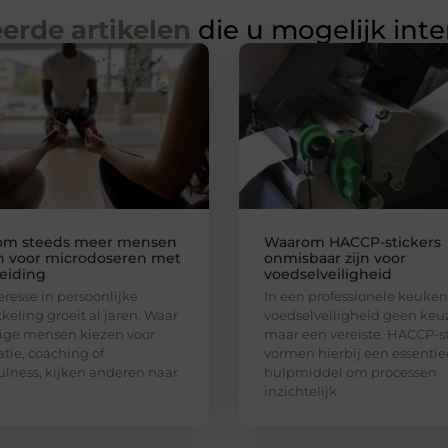
erde artikelen
die u mogelijk int
om steeds meer mensen
Waarom HACCP-stickers
n voor microdoseren met
onmisbaar zijn voor
eiding
voedselveiligheid
eresse in persoonlijke
In een professionele keuken 
keling groeit al jaren. Waar
voedselveiligheid geen keu
ge mensen kiezen voor
maar een vereiste. HACCP-st
tie, coaching of
vormen hierbij een essentie
lness, kijken anderen naar
hulpmiddel om processen
inzichtelijk