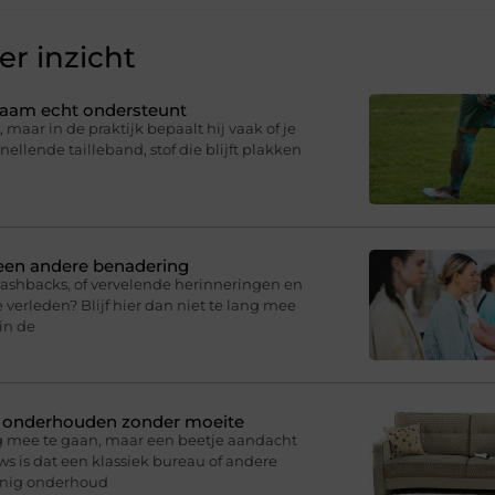
r inzicht
ichaam echt ondersteunt
 maar in de praktijk bepaalt hij vaak of je
knellende tailleband, stof die blijft plakken
 een andere benadering
lashbacks, of vervelende herinneringen en
 verleden? Blijf hier dan niet te lang mee
in de
n onderhouden zonder moeite
g mee te gaan, maar een beetje aandacht
s is dat een klassiek bureau of andere
inig onderhoud