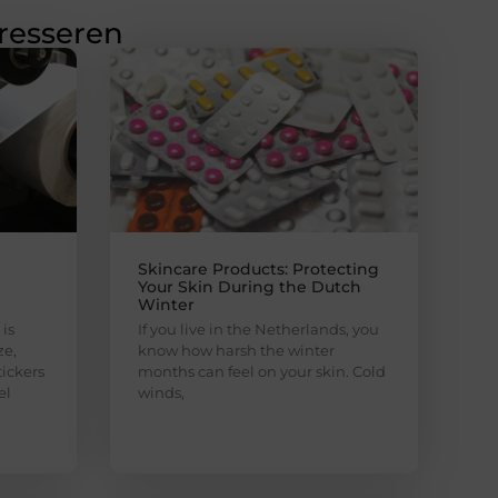
eresseren
Skincare Products: Protecting
Your Skin During the Dutch
Winter
is
If you live in the Netherlands, you
ze,
know how harsh the winter
ickers
months can feel on your skin. Cold
el
winds,