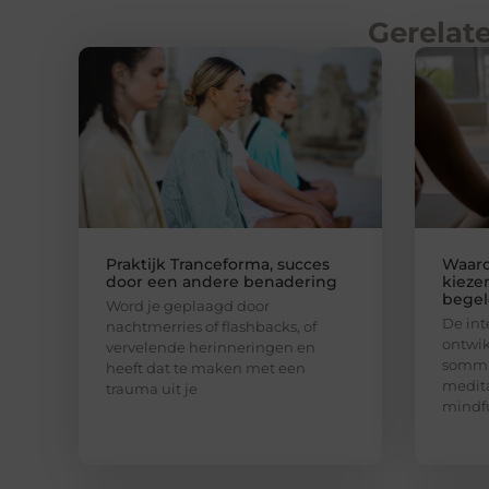
Gerelate
Praktijk Tranceforma, succes
Waar
door een andere benadering
kieze
begel
Word je geplaagd door
De int
nachtmerries of flashbacks, of
ontwik
vervelende herinneringen en
sommi
heeft dat te maken met een
medita
trauma uit je
mindfu