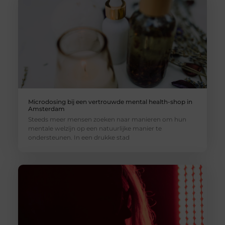
Microdosing bij een vertrouwde mental health-shop in
Amsterdam
Steeds meer mensen zoeken naar manieren om hun
mentale welzijn op een natuurlijke manier te
ondersteunen. In een drukke stad