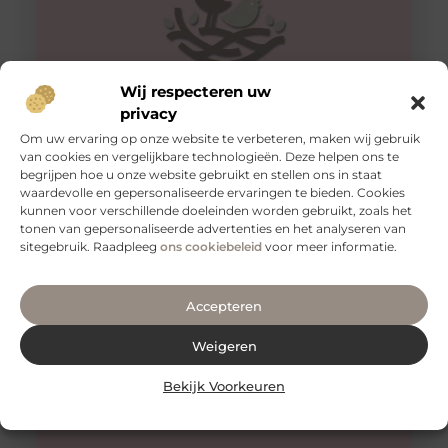
Wij respecteren uw
privacy
Om uw ervaring op onze website te verbeteren, maken wij gebruik
van cookies en vergelijkbare technologieën. Deze helpen ons te
Tips voor een goede rug
begrijpen hoe u onze website gebruikt en stellen ons in staat
Een gezonde en sterke rug is essentieel voor een goed
waardevolle en gepersonaliseerde ervaringen te bieden. Cookies
functioneren van je lichaam. Het is niet alleen belangrijk
kunnen voor verschillende doeleinden worden gebruikt, zoals het
voor
tonen van gepersonaliseerde advertenties en het analyseren van
sitegebruik. Raadpleeg
ons cookiebeleid
voor meer informatie.
Accepteren
Weigeren
Bekijk Voorkeuren