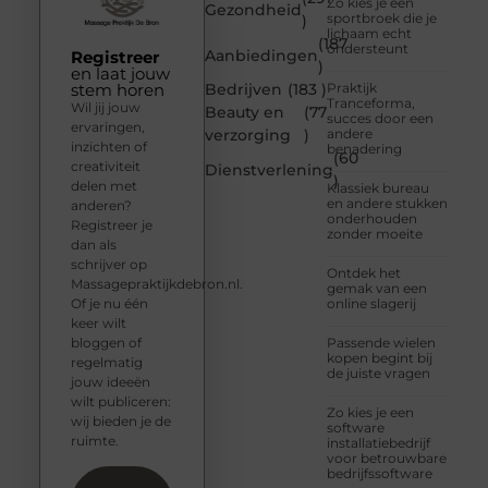
Zo kies je een
Gezondheid
sportbroek die je
)
lichaam echt
(187
ondersteunt
Aanbiedingen
Registreer
)
en laat jouw
stem horen
Bedrijven
(183 )
Praktijk
Tranceforma,
Wil jij jouw
Beauty en
(77
succes door een
ervaringen,
verzorging
)
andere
inzichten of
benadering
(60
creativiteit
Dienstverlening
)
delen met
Klassiek bureau
en andere stukken
anderen?
onderhouden
Registreer je
zonder moeite
dan als
schrijver op
Ontdek het
Massagepraktijkdebron.nl.
gemak van een
Of je nu één
online slagerij
keer wilt
bloggen of
Passende wielen
kopen begint bij
regelmatig
de juiste vragen
jouw ideeën
wilt publiceren:
Zo kies je een
wij bieden je de
software
ruimte.
installatiebedrijf
voor betrouwbare
bedrijfssoftware