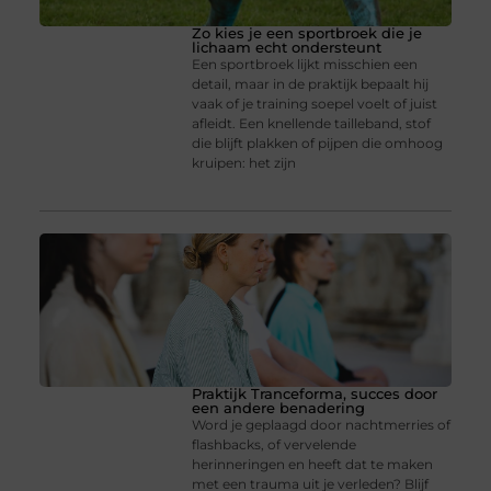
Zo kies je een sportbroek die je
lichaam echt ondersteunt
Een sportbroek lijkt misschien een
detail, maar in de praktijk bepaalt hij
vaak of je training soepel voelt of juist
afleidt. Een knellende tailleband, stof
die blijft plakken of pijpen die omhoog
kruipen: het zijn
Praktijk Tranceforma, succes door
een andere benadering
Word je geplaagd door nachtmerries of
flashbacks, of vervelende
herinneringen en heeft dat te maken
met een trauma uit je verleden? Blijf