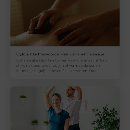
EQTouch Lichtenvoorde: Meer dan alleen massage
Lichamelijke klachten komen vaak onverwacht. Een
stijve nek, zeurende rugpijn of vermoeide benen
kunnen je dagelijkse leven flink verstoren. Ook