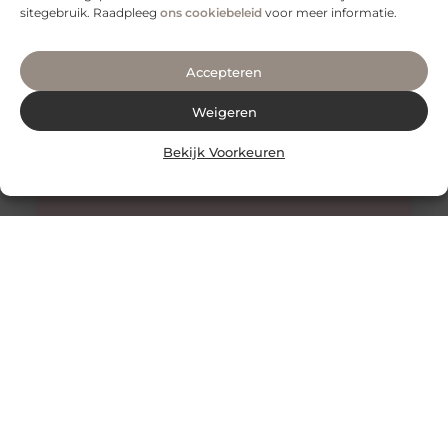
sitegebruik. Raadpleeg
ons cookiebeleid
voor meer informatie.
Accepteren
Weigeren
Bekijk Voorkeuren
Honing: Een Natuurlijk Wonder voor de Huidverzorging
De Onverwachte Voordelen van Honing voor de Huid
Honing staat al eeuwenlang bekend als een zoete
lekkernij en een natuurlijk