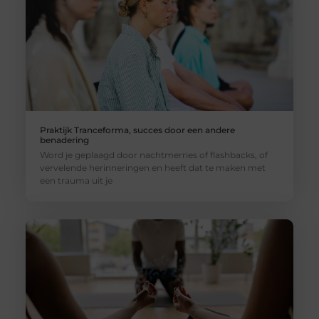
Praktijk Tranceforma, succes door een andere
benadering
Word je geplaagd door nachtmerries of flashbacks, of
vervelende herinneringen en heeft dat te maken met
een trauma uit je