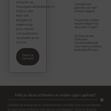
schrijver op
Ontdek het
Massagepraktijkdebron.nl.
gemak van een
Of je nu één
online slagerij
keer wilt
bloggen of
Passende wielen
kopen begint bij
regelmatig
de juiste vragen
jouw ideeën
wilt publiceren:
Zo kies je een
wij bieden je de
software
ruimte.
installatiebedrijf
voor betrouwbare
bedrijfssoftware
Deel je
verhaal
Heb je deze artikelen al onder ogen gehad?
Ontdek de boeiende en interessante verhalen die wij aanbieden
en laat onze artikelen niet aan je voorbijgaan. Duik in diverse