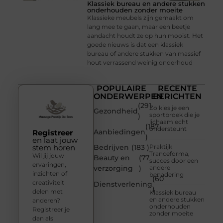
Klassiek bureau en andere stukken
onderhouden zonder moeite
Klassieke meubels zijn gemaakt om
lang mee te gaan, maar een beetje
aandacht houdt ze op hun mooist. Het
goede nieuws is dat een klassiek
bureau of andere stukken van massief
hout verrassend weinig onderhoud
POPULAIRE
RECENTE
ONDERWERPEN
BERICHTEN
(291
Zo kies je een
Gezondheid
sportbroek die je
)
lichaam echt
(187
ondersteunt
Aanbiedingen
Registreer
)
en laat jouw
stem horen
Bedrijven
(183 )
Praktijk
Tranceforma,
Wil jij jouw
Beauty en
(77
succes door een
ervaringen,
verzorging
)
andere
inzichten of
benadering
(60
creativiteit
Dienstverlening
)
delen met
Klassiek bureau
en andere stukken
anderen?
onderhouden
Registreer je
zonder moeite
dan als