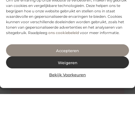
Om uw ervaring op onze website te verbeteren, maken wij gebruik
van cookies en vergelijkbare technologieën. Deze helpen ons te
Tips voor een goede rug
begrijpen hoe u onze website gebruikt en stellen ons in staat
Een gezonde en sterke rug is essentieel voor een goed
waardevolle en gepersonaliseerde ervaringen te bieden. Cookies
functioneren van je lichaam. Het is niet alleen belangrijk
kunnen voor verschillende doeleinden worden gebruikt, zoals het
voor
tonen van gepersonaliseerde advertenties en het analyseren van
sitegebruik. Raadpleeg
ons cookiebeleid
voor meer informatie.
Accepteren
Weigeren
Bekijk Voorkeuren
Honing: Een Natuurlijk Wonder voor de Huidverzorging
De Onverwachte Voordelen van Honing voor de Huid
Honing staat al eeuwenlang bekend als een zoete
lekkernij en een natuurlijk