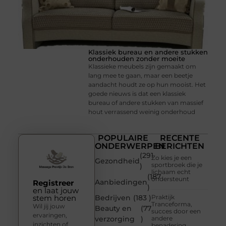
Klassiek bureau en andere stukken
onderhouden zonder moeite
Klassieke meubels zijn gemaakt om
lang mee te gaan, maar een beetje
aandacht houdt ze op hun mooist. Het
goede nieuws is dat een klassiek
bureau of andere stukken van massief
hout verrassend weinig onderhoud
POPULAIRE
RECENTE
ONDERWERPEN
BERICHTEN
(291
Zo kies je een
Gezondheid
sportbroek die je
)
lichaam echt
(187
ondersteunt
Aanbiedingen
Registreer
)
en laat jouw
stem horen
Bedrijven
(183 )
Praktijk
Tranceforma,
Wil jij jouw
Beauty en
(77
succes door een
ervaringen,
verzorging
)
andere
inzichten of
benadering