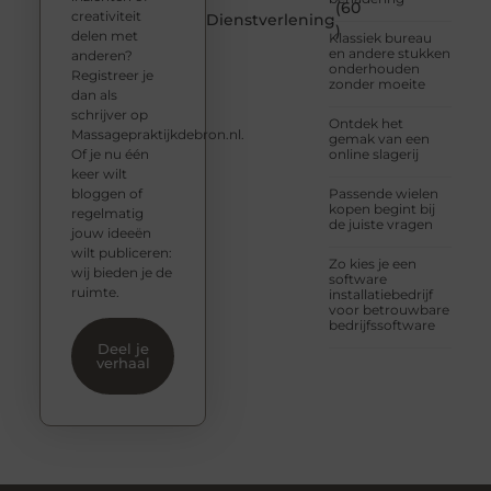
(60
creativiteit
Dienstverlening
)
delen met
Klassiek bureau
en andere stukken
anderen?
onderhouden
Registreer je
zonder moeite
dan als
schrijver op
Ontdek het
Massagepraktijkdebron.nl.
gemak van een
Of je nu één
online slagerij
keer wilt
bloggen of
Passende wielen
kopen begint bij
regelmatig
de juiste vragen
jouw ideeën
wilt publiceren:
Zo kies je een
wij bieden je de
software
ruimte.
installatiebedrijf
voor betrouwbare
bedrijfssoftware
Deel je
verhaal