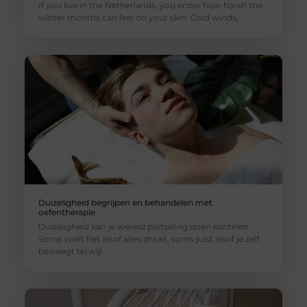
If you live in the Netherlands, you know how harsh the
winter months can feel on your skin. Cold winds,
Duizeligheid begrijpen en behandelen met
oefentherapie
Duizeligheid kan je wereld plotseling doen kantelen.
Soms voelt het alsof alles draait, soms juist alsof je zelf
beweegt terwijl