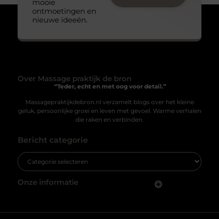
Wij respecteren uw
privacy
Om uw ervaring op onze website te verbeteren, maken wij gebruik
van cookies en vergelijkbare technologieën. Deze helpen ons te
begrijpen hoe u onze website gebruikt en stellen ons in staat
Slangenboor voor boren in hout
waardevolle en gepersonaliseerde ervaringen te bieden. Cookies
Een slangenboor is een gereedschap dat wordt
kunnen voor verschillende doeleinden worden gebruikt, zoals het
gebruikt om gaten in hout te boren. Het is een
tonen van gepersonaliseerde advertenties en het analyseren van
handgereedschap met een
sitegebruik. Raadpleeg
ons cookiebeleid
voor meer informatie.
Accepteren
Weigeren