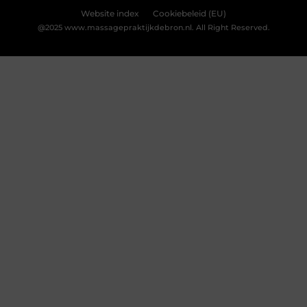
Bekijk Voorkeuren
Hijama Den Haag
Een behandeling van hijama cupping in Den Haag waar
u nooit teleurgesteld van zult worden.
Wetenschappelijke onderzoeken ondersteunen het. De