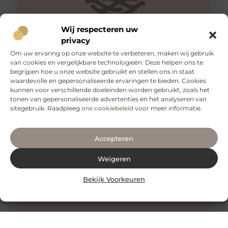
Wij respecteren uw
privacy
Om uw ervaring op onze website te verbeteren, maken wij gebruik
van cookies en vergelijkbare technologieën. Deze helpen ons te
Tips voor een goede rug
begrijpen hoe u onze website gebruikt en stellen ons in staat
Een gezonde en sterke rug is essentieel voor een goed
waardevolle en gepersonaliseerde ervaringen te bieden. Cookies
functioneren van je lichaam. Het is niet alleen belangrijk
kunnen voor verschillende doeleinden worden gebruikt, zoals het
voor
tonen van gepersonaliseerde advertenties en het analyseren van
sitegebruik. Raadpleeg
ons cookiebeleid
voor meer informatie.
Accepteren
Weigeren
Bekijk Voorkeuren