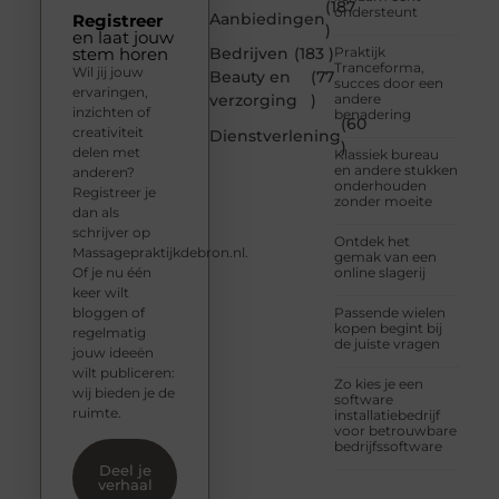
(187
ondersteunt
Aanbiedingen
Registreer
)
en laat jouw
stem horen
Bedrijven
(183 )
Praktijk
Tranceforma,
Wil jij jouw
Beauty en
(77
succes door een
ervaringen,
verzorging
)
andere
inzichten of
benadering
(60
creativiteit
Dienstverlening
)
delen met
Klassiek bureau
en andere stukken
anderen?
onderhouden
Registreer je
zonder moeite
dan als
schrijver op
Ontdek het
Massagepraktijkdebron.nl.
gemak van een
Of je nu één
online slagerij
keer wilt
bloggen of
Passende wielen
kopen begint bij
regelmatig
de juiste vragen
jouw ideeën
wilt publiceren:
Zo kies je een
wij bieden je de
software
ruimte.
installatiebedrijf
voor betrouwbare
bedrijfssoftware
Deel je
verhaal