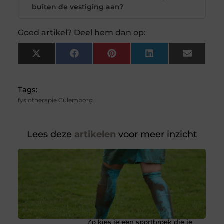
buiten de vestiging aan?
Goed artikel? Deel hem dan op:
X
Facebook
Pinterest
LinkedIn
Email
(Twitter)
Tags:
fysiotherapie Culemborg
Lees deze
artikelen
voor meer inzicht
Zo kies je een sportbroek die je