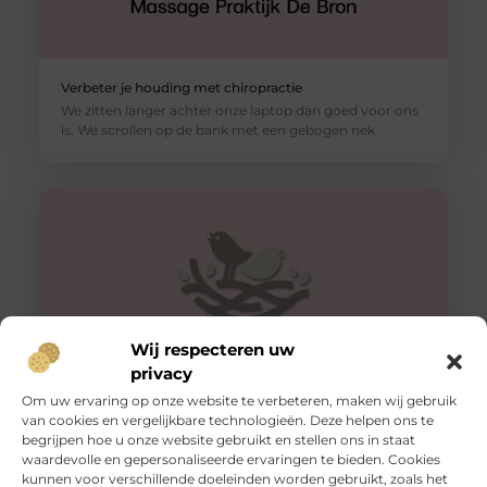
Verbeter je houding met chiropractie
We zitten langer achter onze laptop dan goed voor ons
is. We scrollen op de bank met een gebogen nek
Wij respecteren uw
privacy
Om uw ervaring op onze website te verbeteren, maken wij gebruik
van cookies en vergelijkbare technologieën. Deze helpen ons te
Tips voor een goede rug
begrijpen hoe u onze website gebruikt en stellen ons in staat
Een gezonde en sterke rug is essentieel voor een goed
waardevolle en gepersonaliseerde ervaringen te bieden. Cookies
functioneren van je lichaam. Het is niet alleen belangrijk
kunnen voor verschillende doeleinden worden gebruikt, zoals het
voor