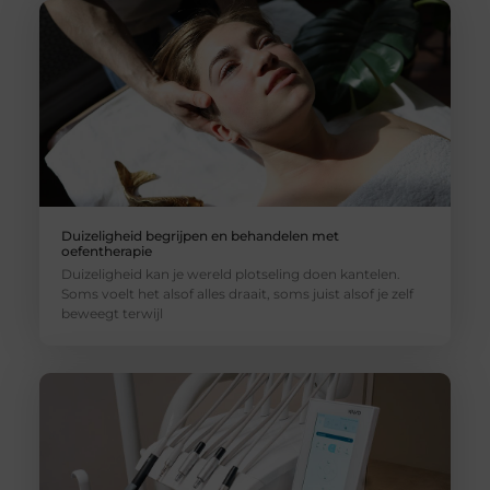
Duizeligheid begrijpen en behandelen met
oefentherapie
Duizeligheid kan je wereld plotseling doen kantelen.
Soms voelt het alsof alles draait, soms juist alsof je zelf
beweegt terwijl