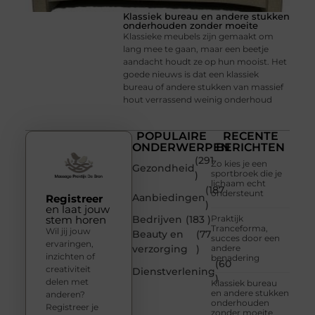
Klassiek bureau en andere stukken
onderhouden zonder moeite
Klassieke meubels zijn gemaakt om
lang mee te gaan, maar een beetje
aandacht houdt ze op hun mooist. Het
goede nieuws is dat een klassiek
bureau of andere stukken van massief
hout verrassend weinig onderhoud
POPULAIRE
RECENTE
ONDERWERPEN
BERICHTEN
(291
Zo kies je een
Gezondheid
sportbroek die je
)
lichaam echt
(187
ondersteunt
Aanbiedingen
Registreer
)
en laat jouw
stem horen
Bedrijven
(183 )
Praktijk
Tranceforma,
Wil jij jouw
Beauty en
(77
succes door een
ervaringen,
verzorging
)
andere
inzichten of
benadering
(60
creativiteit
Dienstverlening
)
delen met
Klassiek bureau
en andere stukken
anderen?
onderhouden
Registreer je
zonder moeite