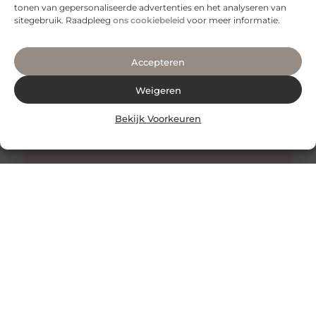
tonen van gepersonaliseerde advertenties en het analyseren van
sitegebruik. Raadpleeg
ons cookiebeleid
voor meer informatie.
Accepteren
Weigeren
Bekijk Voorkeuren
Honing: Een Natuurlijk Wonder voor de Huidverzorging
De Onverwachte Voordelen van Honing voor de Huid
Honing staat al eeuwenlang bekend als een zoete
lekkernij en een natuurlijk