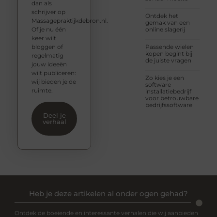
dan als
schrijver op
Ontdek het
Massagepraktijkdebron.nl.
gemak van een
Of je nu één
online slagerij
keer wilt
bloggen of
Passende wielen
kopen begint bij
regelmatig
de juiste vragen
jouw ideeën
wilt publiceren:
Zo kies je een
wij bieden je de
software
ruimte.
installatiebedrijf
voor betrouwbare
bedrijfssoftware
Deel je
verhaal
Heb je deze artikelen al onder ogen gehad?
Ontdek de boeiende en interessante verhalen die wij aanbieden