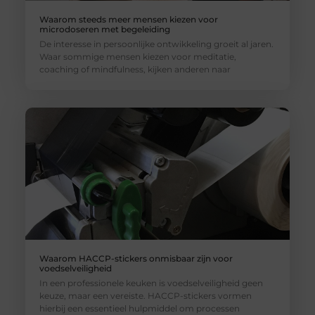
Waarom steeds meer mensen kiezen voor
microdoseren met begeleiding
De interesse in persoonlijke ontwikkeling groeit al jaren.
Waar sommige mensen kiezen voor meditatie,
coaching of mindfulness, kijken anderen naar
Waarom HACCP-stickers onmisbaar zijn voor
voedselveiligheid
In een professionele keuken is voedselveiligheid geen
keuze, maar een vereiste. HACCP-stickers vormen
hierbij een essentieel hulpmiddel om processen