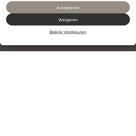
Accepteren
Weigeren
Bekijk Voorkeuren
Honing: Een Natuurlijk Wonder voor de Huidverzorging
De Onverwachte Voordelen van Honing voor de Huid
Honing staat al eeuwenlang bekend als een zoete
lekkernij en een natuurlijk