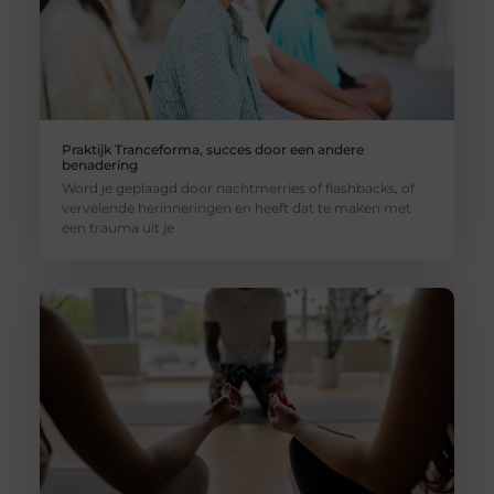
Praktijk Tranceforma, succes door een andere
benadering
Word je geplaagd door nachtmerries of flashbacks, of
vervelende herinneringen en heeft dat te maken met
een trauma uit je