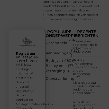
lang mee te gaan, maar een beetje
aandacht houdt ze op hun mooist. Het
goede nieuws is dat een klassiek
bureau of andere stukken van massief
hout verrassend weinig onderhoud
POPULAIRE
RECENTE
ONDERWERPEN
BERICHTEN
(291
Zo kies je een
Gezondheid
sportbroek die je
)
lichaam echt
(187
ondersteunt
Aanbiedingen
Registreer
)
en laat jouw
stem horen
Bedrijven
(183 )
Praktijk
Tranceforma,
Wil jij jouw
Beauty en
(77
succes door een
ervaringen,
verzorging
)
andere
inzichten of
benadering
(60
creativiteit
Dienstverlening
)
delen met
Klassiek bureau
en andere stukken
anderen?
onderhouden
Registreer je
zonder moeite
dan als
schrijver op
Ontdek het
Massagepraktijkdebron.nl.
gemak van een
Of je nu één
online slagerij