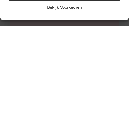
Bekijk Voorkeuren
Honing: Een Natuurlijk Wonder voor de Huidverzorging
De Onverwachte Voordelen van Honing voor de Huid
Honing staat al eeuwenlang bekend als een zoete
lekkernij en een natuurlijk