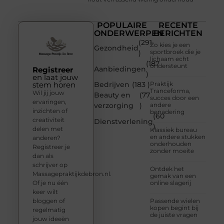
POPULAIRE
RECENTE
ONDERWERPEN
BERICHTEN
(291
Zo kies je een
Gezondheid
sportbroek die je
)
lichaam echt
(187
ondersteunt
Aanbiedingen
Registreer
)
en laat jouw
stem horen
Bedrijven
(183 )
Praktijk
Tranceforma,
Wil jij jouw
Beauty en
(77
succes door een
ervaringen,
verzorging
)
andere
inzichten of
benadering
(60
creativiteit
Dienstverlening
)
delen met
Klassiek bureau
en andere stukken
anderen?
onderhouden
Registreer je
zonder moeite
dan als
schrijver op
Ontdek het
Massagepraktijkdebron.nl.
gemak van een
Of je nu één
online slagerij
keer wilt
bloggen of
Passende wielen
kopen begint bij
regelmatig
de juiste vragen
jouw ideeën