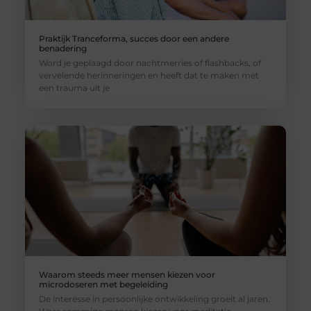
Praktijk Tranceforma, succes door een andere
benadering
Word je geplaagd door nachtmerries of flashbacks, of
vervelende herinneringen en heeft dat te maken met
een trauma uit je
Waarom steeds meer mensen kiezen voor
microdoseren met begeleiding
De interesse in persoonlijke ontwikkeling groeit al jaren.