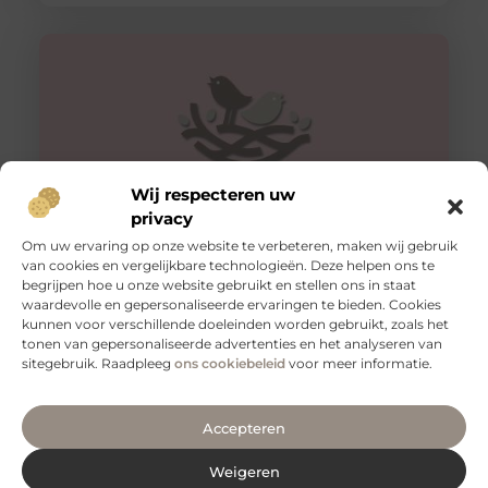
Wij respecteren uw
privacy
Om uw ervaring op onze website te verbeteren, maken wij gebruik
van cookies en vergelijkbare technologieën. Deze helpen ons te
Tips voor een goede rug
begrijpen hoe u onze website gebruikt en stellen ons in staat
Een gezonde en sterke rug is essentieel voor een goed
waardevolle en gepersonaliseerde ervaringen te bieden. Cookies
functioneren van je lichaam. Het is niet alleen belangrijk
kunnen voor verschillende doeleinden worden gebruikt, zoals het
voor
tonen van gepersonaliseerde advertenties en het analyseren van
sitegebruik. Raadpleeg
ons cookiebeleid
voor meer informatie.
Accepteren
Weigeren