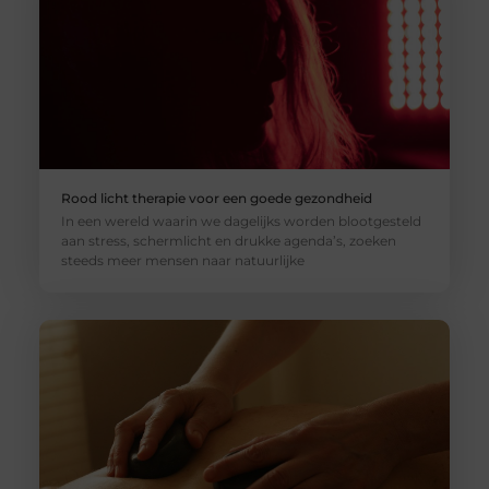
Rood licht therapie voor een goede gezondheid
In een wereld waarin we dagelijks worden blootgesteld
aan stress, schermlicht en drukke agenda’s, zoeken
steeds meer mensen naar natuurlijke