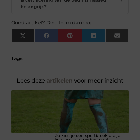
Is certificering van de bedrijfsmasseur
▼
belangrijk?
Goed artikel? Deel hem dan op:
X
Facebook
Pinterest
LinkedIn
Email
(Twitter)
Tags:
Lees deze
artikelen
voor meer inzicht
Zo kies je een sportbroek die je
lichaam echt ondersteunt