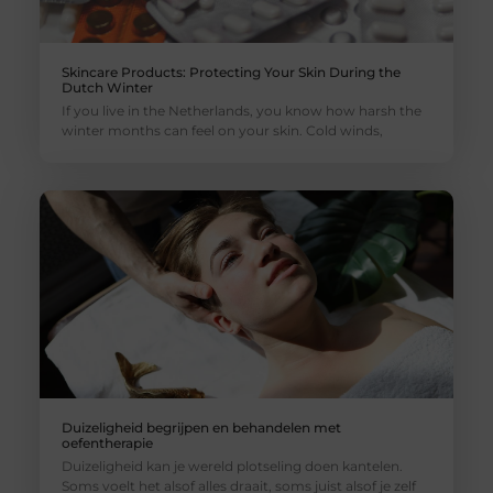
Skincare Products: Protecting Your Skin During the
Dutch Winter
If you live in the Netherlands, you know how harsh the
winter months can feel on your skin. Cold winds,
Duizeligheid begrijpen en behandelen met
oefentherapie
Duizeligheid kan je wereld plotseling doen kantelen.
Soms voelt het alsof alles draait, soms juist alsof je zelf