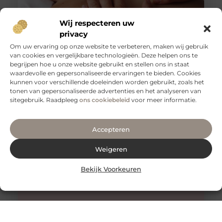
Wij respecteren uw
privacy
Om uw ervaring op onze website te verbeteren, maken wij gebruik
van cookies en vergelijkbare technologieën. Deze helpen ons te
Tips voor een goede rug
begrijpen hoe u onze website gebruikt en stellen ons in staat
Een gezonde en sterke rug is essentieel voor een goed
waardevolle en gepersonaliseerde ervaringen te bieden. Cookies
functioneren van je lichaam. Het is niet alleen belangrijk
kunnen voor verschillende doeleinden worden gebruikt, zoals het
voor
tonen van gepersonaliseerde advertenties en het analyseren van
sitegebruik. Raadpleeg
ons cookiebeleid
voor meer informatie.
Accepteren
Weigeren
Bekijk Voorkeuren
Honing: Een Natuurlijk Wonder voor de Huidverzorging