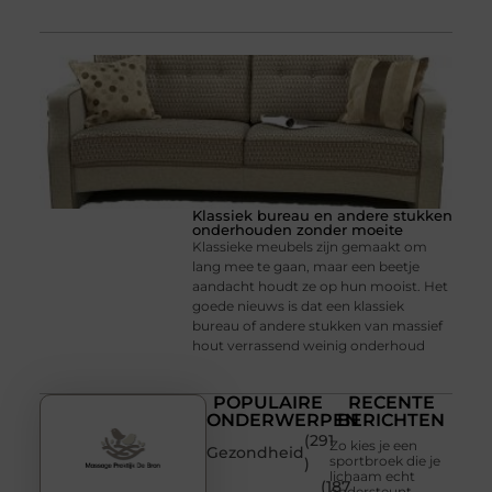
Klassiek bureau en andere stukken
onderhouden zonder moeite
Klassieke meubels zijn gemaakt om
lang mee te gaan, maar een beetje
aandacht houdt ze op hun mooist. Het
goede nieuws is dat een klassiek
bureau of andere stukken van massief
hout verrassend weinig onderhoud
POPULAIRE
RECENTE
ONDERWERPEN
BERICHTEN
(291
Zo kies je een
Gezondheid
sportbroek die je
)
lichaam echt
(187
ondersteunt