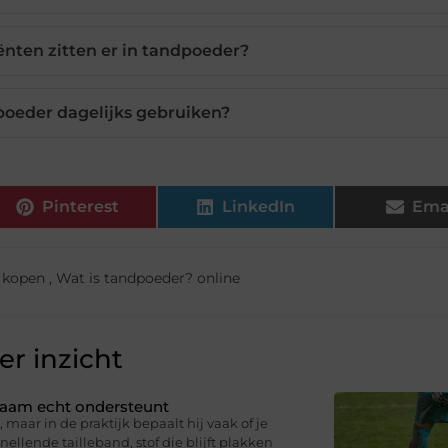
nten zitten er in tandpoeder?
poeder dagelijks gebruiken?
Pinterest
LinkedIn
Ema
 kopen
,
Wat is tandpoeder? online
r inzicht
ichaam echt ondersteunt
 maar in de praktijk bepaalt hij vaak of je
knellende tailleband, stof die blijft plakken