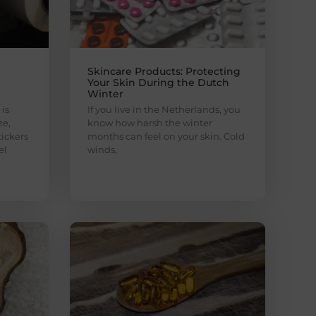
Skincare Products: Protecting
Your Skin During the Dutch
Winter
is
If you live in the Netherlands, you
ze,
know how harsh the winter
ickers
months can feel on your skin. Cold
el
winds,