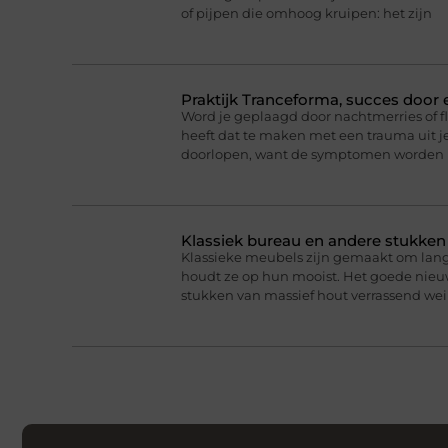
of pijpen die omhoog kruipen: het zijn
Praktijk Tranceforma, succes door
Word je geplaagd door nachtmerries of f
heeft dat te maken met een trauma uit je
doorlopen, want de symptomen worden 
Klassiek bureau en andere stukke
Klassieke meubels zijn gemaakt om lan
houdt ze op hun mooist. Het goede nieuw
stukken van massief hout verrassend we