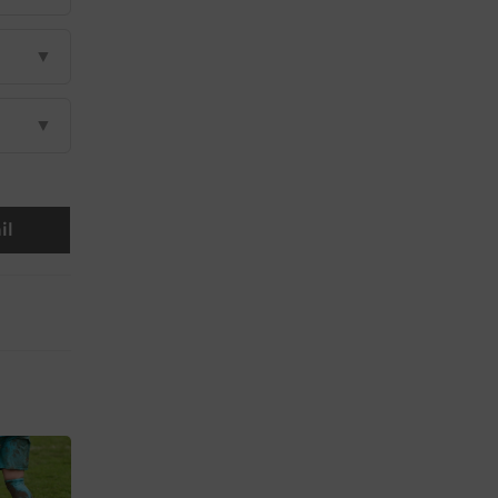
▼
▼
il