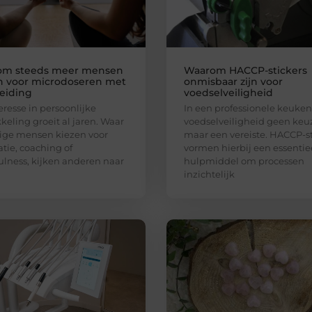
om steeds meer mensen
Waarom HACCP-stickers
n voor microdoseren met
onmisbaar zijn voor
eiding
voedselveiligheid
eresse in persoonlijke
In een professionele keuken 
keling groeit al jaren. Waar
voedselveiligheid geen keu
ge mensen kiezen voor
maar een vereiste. HACCP-st
tie, coaching of
vormen hierbij een essentie
lness, kijken anderen naar
hulpmiddel om processen
inzichtelijk