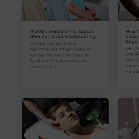
Praktijk Tranceforma, succes
Waar
door een andere benadering
kieze
begel
Word je geplaagd door
De int
nachtmerries of flashbacks, of
ontwik
vervelende herinneringen en
sommi
heeft dat te maken met een
medita
trauma uit je
mindfu