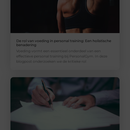
De rol van voeding in personal training: Een holistische
benadering
Voeding vormt een essentieel onderdeel van een
effectieve personal training bij PersonalGym. In deze
blogpost onderzoeken we de kritieke rol