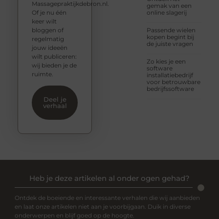
Massagepraktijkdebron.nl.
gemak van een
Of je nu één
online slagerij
keer wilt
bloggen of
Passende wielen
kopen begint bij
regelmatig
de juiste vragen
jouw ideeën
wilt publiceren:
Zo kies je een
wij bieden je de
software
ruimte.
installatiebedrijf
voor betrouwbare
bedrijfssoftware
Deel je
verhaal
Heb je deze artikelen al onder ogen gehad?
Ontdek de boeiende en interessante verhalen die wij aanbieden
en laat onze artikelen niet aan je voorbijgaan. Duik in diverse
onderwerpen en blijf goed op de hoogte.