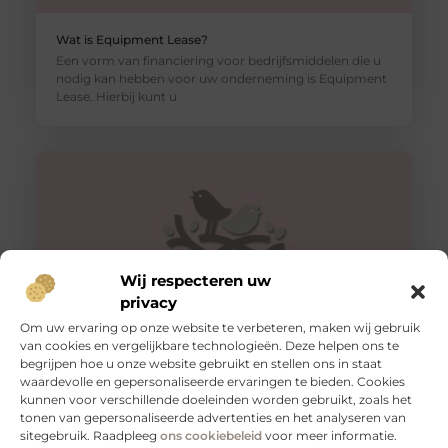
Wat is Equipment Lease?
Een vorm van financiering voor bedrijfsmiddelen die u
nodig kan hebben voor uw onderneming is Equipment
Lease. Hierbij kunt u
Wij respecteren uw
privacy
Om uw ervaring op onze website te verbeteren, maken wij gebruik
van cookies en vergelijkbare technologieën. Deze helpen ons te
begrijpen hoe u onze website gebruikt en stellen ons in staat
Slangenboor voor boren in hout
waardevolle en gepersonaliseerde ervaringen te bieden. Cookies
Een slangenboor is een gereedschap dat wordt
kunnen voor verschillende doeleinden worden gebruikt, zoals het
gebruikt om gaten in hout te boren. Het is een
tonen van gepersonaliseerde advertenties en het analyseren van
handgereedschap met een
sitegebruik. Raadpleeg
ons cookiebeleid
voor meer informatie.