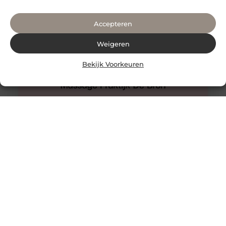
Accepteren
Weigeren
Bekijk Voorkeuren
Hijama Den Haag
Een behandeling van hijama cupping in Den Haag waar
u nooit teleurgesteld van zult worden.
Wetenschappelijke onderzoeken ondersteunen het. De