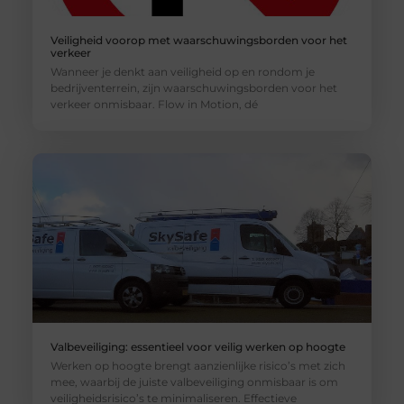
Veiligheid voorop met waarschuwingsborden voor het
verkeer
Wanneer je denkt aan veiligheid op en rondom je
bedrijventerrein, zijn waarschuwingsborden voor het
verkeer onmisbaar. Flow in Motion, dé
Valbeveiliging: essentieel voor veilig werken op hoogte
Werken op hoogte brengt aanzienlijke risico’s met zich
mee, waarbij de juiste valbeveiliging onmisbaar is om
veiligheidsrisico’s te minimaliseren. Effectieve