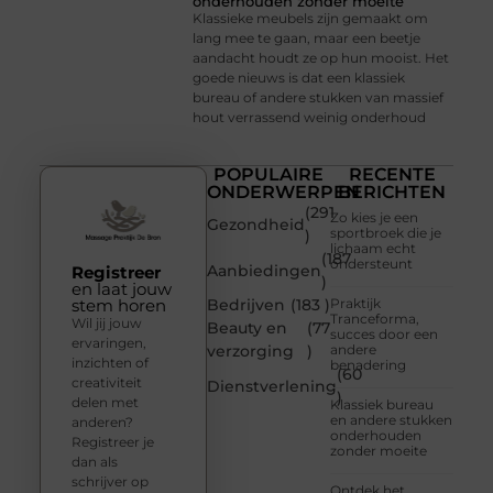
onderhouden zonder moeite
Klassieke meubels zijn gemaakt om
lang mee te gaan, maar een beetje
aandacht houdt ze op hun mooist. Het
goede nieuws is dat een klassiek
bureau of andere stukken van massief
hout verrassend weinig onderhoud
POPULAIRE
RECENTE
ONDERWERPEN
BERICHTEN
(291
Zo kies je een
Gezondheid
sportbroek die je
)
lichaam echt
(187
ondersteunt
Aanbiedingen
Registreer
)
en laat jouw
stem horen
Bedrijven
(183 )
Praktijk
Tranceforma,
Wil jij jouw
Beauty en
(77
succes door een
ervaringen,
verzorging
)
andere
inzichten of
benadering
(60
creativiteit
Dienstverlening
)
delen met
Klassiek bureau
en andere stukken
anderen?
onderhouden
Registreer je
zonder moeite
dan als
schrijver op
Ontdek het