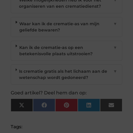
Welke mogelijkheden heb ik voor het
▼
organiseren van een crematiedienst?
Waar kan ik de crematie-as van mijn
▼
geliefde bewaren?
Kan ik de crematie-as op een
▼
betekenisvolle plaats uitstrooien?
Is crematie gratis als het lichaam aan de
▼
wetenschap wordt gedoneerd?
Goed artikel? Deel hem dan op:
X
Facebook
Pinterest
LinkedIn
Email
(Twitter)
Tags: