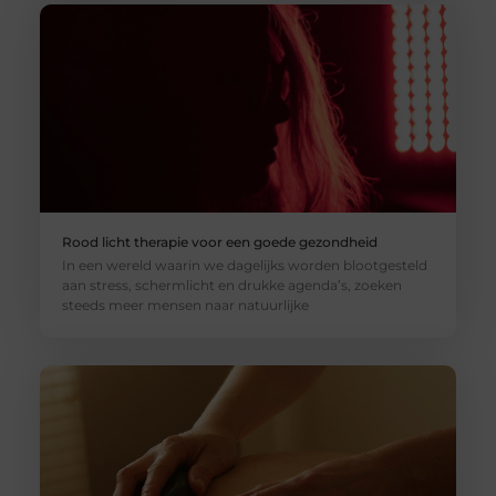
Rood licht therapie voor een goede gezondheid
In een wereld waarin we dagelijks worden blootgesteld
aan stress, schermlicht en drukke agenda’s, zoeken
steeds meer mensen naar natuurlijke