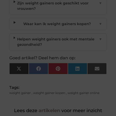
Zijn weight gainers ook geschikt voor
▼
vrouwen?
Waar kan ik weight gainers kopen?
▼
Helpen weight gainers ook met mentale
▼
gezondheid?
Goed artikel? Deel hem dan op:
X
Facebook
Pinterest
LinkedIn
Email
(Twitter)
Tags:
weight gainer
,
weight gainer kopen
,
weight gainer online
Lees deze
artikelen
voor meer inzicht