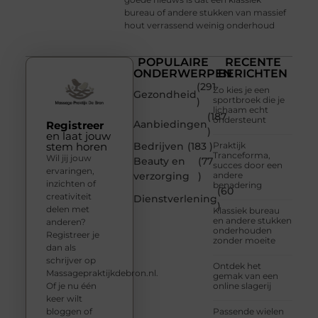
bureau of andere stukken van massief
hout verrassend weinig onderhoud
POPULAIRE
RECENTE
ONDERWERPEN
BERICHTEN
(291
Zo kies je een
Gezondheid
sportbroek die je
)
lichaam echt
(187
ondersteunt
Aanbiedingen
Registreer
)
en laat jouw
stem horen
Bedrijven
(183 )
Praktijk
Tranceforma,
Wil jij jouw
Beauty en
(77
succes door een
ervaringen,
verzorging
)
andere
inzichten of
benadering
(60
creativiteit
Dienstverlening
)
delen met
Klassiek bureau
en andere stukken
anderen?
onderhouden
Registreer je
zonder moeite
dan als
schrijver op
Ontdek het
Massagepraktijkdebron.nl.
gemak van een
Of je nu één
online slagerij
keer wilt
bloggen of
Passende wielen