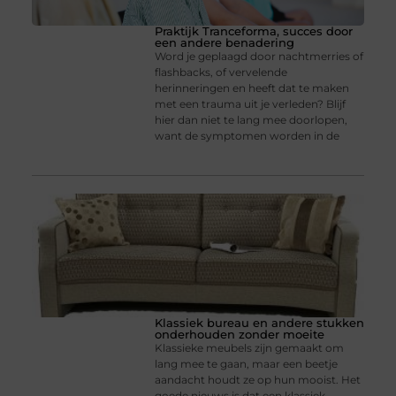
Praktijk Tranceforma, succes door
een andere benadering
Word je geplaagd door nachtmerries of
flashbacks, of vervelende
herinneringen en heeft dat te maken
met een trauma uit je verleden? Blijf
hier dan niet te lang mee doorlopen,
want de symptomen worden in de
Klassiek bureau en andere stukken
onderhouden zonder moeite
Klassieke meubels zijn gemaakt om
lang mee te gaan, maar een beetje
aandacht houdt ze op hun mooist. Het
goede nieuws is dat een klassiek