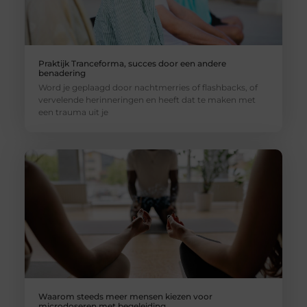
Praktijk Tranceforma, succes door een andere
benadering
Word je geplaagd door nachtmerries of flashbacks, of
vervelende herinneringen en heeft dat te maken met
een trauma uit je
Waarom steeds meer mensen kiezen voor
microdoseren met begeleiding