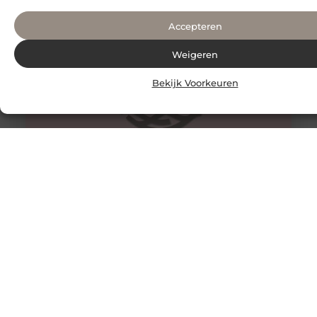
tot een van de meest
Accepteren
Weigeren
Bekijk Voorkeuren
Hoe maak je een bezoek aan een tandarts voor
kinderen leuk?
Voor de meeste kinderen is een bezoek aan de tandarts
heel spannend of eng. De stoel, onbekende geluiden en
apparaten