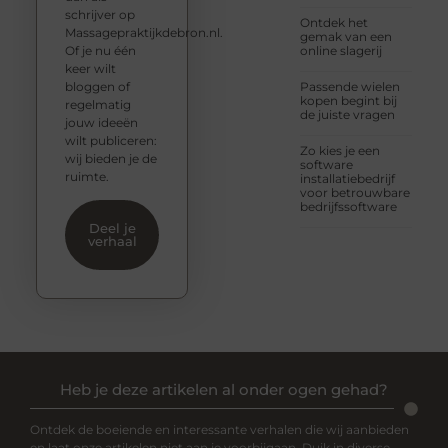
schrijver op
Ontdek het
Massagepraktijkdebron.nl.
gemak van een
Of je nu één
online slagerij
keer wilt
bloggen of
Passende wielen
kopen begint bij
regelmatig
de juiste vragen
jouw ideeën
wilt publiceren:
Zo kies je een
wij bieden je de
software
ruimte.
installatiebedrijf
voor betrouwbare
bedrijfssoftware
Deel je
verhaal
Heb je deze artikelen al onder ogen gehad?
Ontdek de boeiende en interessante verhalen die wij aanbieden
en laat onze artikelen niet aan je voorbijgaan. Duik in diverse