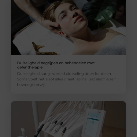
Duizeligheid begrijpen en behandelen met
oefentherapie
Duizeligheid kan je wereld plotseling doen kantelen.
Soms voelt het alsof alles draait, soms juist alsof je zelf
beweegt terwijl