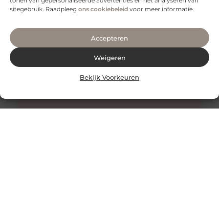
tonen van gepersonaliseerde advertenties en het analyseren van
sitegebruik. Raadpleeg
ons cookiebeleid
voor meer informatie.
Accepteren
Weigeren
Bekijk Voorkeuren
Honing: Een Natuurlijk Wonder voor de Huidverzorging
De Onverwachte Voordelen van Honing voor de Huid
Honing staat al eeuwenlang bekend als een zoete
lekkernij en een natuurlijk