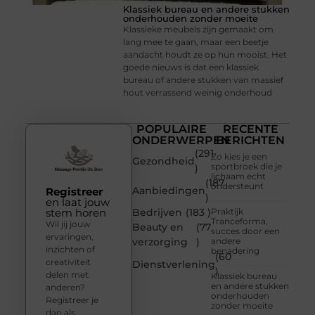
Klassiek bureau en andere stukken
onderhouden zonder moeite
Klassieke meubels zijn gemaakt om
lang mee te gaan, maar een beetje
aandacht houdt ze op hun mooist. Het
goede nieuws is dat een klassiek
bureau of andere stukken van massief
hout verrassend weinig onderhoud
POPULAIRE
RECENTE
ONDERWERPEN
BERICHTEN
(291
Zo kies je een
Gezondheid
sportbroek die je
)
lichaam echt
(187
ondersteunt
Aanbiedingen
Registreer
)
en laat jouw
stem horen
Bedrijven
(183 )
Praktijk
Tranceforma,
Wil jij jouw
Beauty en
(77
succes door een
ervaringen,
verzorging
)
andere
inzichten of
benadering
(60
creativiteit
Dienstverlening
)
delen met
Klassiek bureau
en andere stukken
anderen?
onderhouden
Registreer je
zonder moeite
dan als