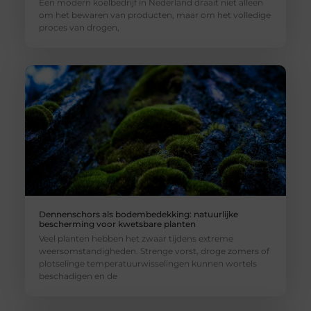
Een modern koelbedrijf in Nederland draait niet alleen
om het bewaren van producten, maar om het volledige
proces van drogen,
Dennenschors als bodembedekking: natuurlijke
bescherming voor kwetsbare planten
Veel planten hebben het zwaar tijdens extreme
weersomstandigheden. Strenge vorst, droge zomers of
plotselinge temperatuurwisselingen kunnen wortels
beschadigen en de