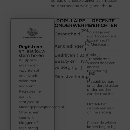
bureau of andere stukken van massief
hout verrassend weinig onderhoud
POPULAIRE
RECENTE
ONDERWERPEN
BERICHTEN
(291
Zo kies je een
Gezondheid
sportbroek die je
)
lichaam echt
(187
ondersteunt
Aanbiedingen
Registreer
)
en laat jouw
stem horen
Bedrijven
(183 )
Praktijk
Tranceforma,
Wil jij jouw
Beauty en
(77
succes door een
ervaringen,
verzorging
)
andere
inzichten of
benadering
(60
creativiteit
Dienstverlening
)
delen met
Klassiek bureau
en andere stukken
anderen?
onderhouden
Registreer je
zonder moeite
dan als
schrijver op
Ontdek het
Massagepraktijkdebron.nl.
gemak van een
Of je nu één
online slagerij
keer wilt
bloggen of
Passende wielen
kopen begint bij
regelmatig