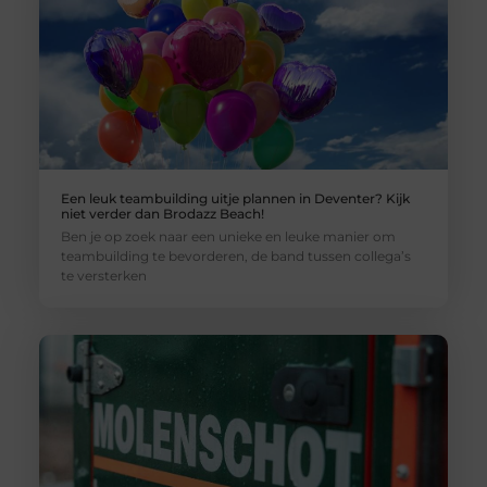
Een leuk teambuilding uitje plannen in Deventer? Kijk
niet verder dan Brodazz Beach!
Ben je op zoek naar een unieke en leuke manier om
teambuilding te bevorderen, de band tussen collega’s
te versterken