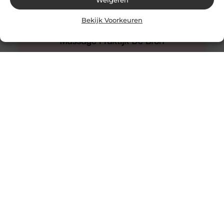
Weigeren
Bekijk Voorkeuren
Hijama Den Haag
Een behandeling van hijama cupping in Den Haag waar
u nooit teleurgesteld van zult worden.
Wetenschappelijke onderzoeken ondersteunen het. De