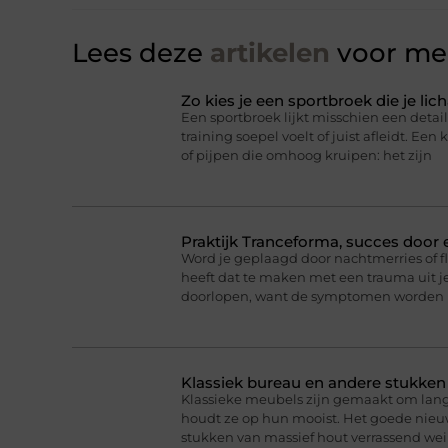
Lees deze
artikelen
voor mee
Zo kies je een sportbroek die je l
Een sportbroek lijkt misschien een detail,
training soepel voelt of juist afleidt. Een 
of pijpen die omhoog kruipen: het zijn
Praktijk Tranceforma, succes door
Word je geplaagd door nachtmerries of f
heeft dat te maken met een trauma uit je
doorlopen, want de symptomen worden 
Klassiek bureau en andere stukke
Klassieke meubels zijn gemaakt om lan
houdt ze op hun mooist. Het goede nieuw
stukken van massief hout verrassend we