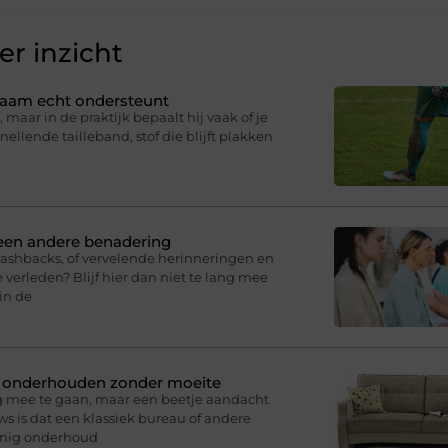
r inzicht
ichaam echt ondersteunt
 maar in de praktijk bepaalt hij vaak of je
knellende tailleband, stof die blijft plakken
 een andere benadering
lashbacks, of vervelende herinneringen en
 verleden? Blijf hier dan niet te lang mee
in de
n onderhouden zonder moeite
g mee te gaan, maar een beetje aandacht
s is dat een klassiek bureau of andere
inig onderhoud