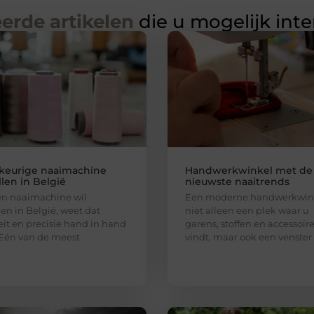
erde artikelen
die u mogelijk int
eurige naaimachine
Handwerkwinkel met de
len in België
nieuwste naaitrends
en naaimachine wil
Een moderne handwerkwink
len in België, weet dat
niet alleen een plek waar u
eit en precisie hand in hand
garens, stoffen en accessoir
Eén van de meest
vindt, maar ook een venster