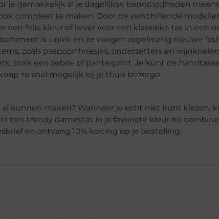
oor je gemakkelijk al je dagelijkse benodigdheden meen
e look compleet te maken. Door de verschillende modellen
or een felle kleur of liever voor een klassieke tas in een n
ssortiment is uniek en ze voegen regelmatig nieuwe fas
tems, zoals paspoorthoesjes, onderzetters en wijnkoeler
nts, zoals een zebra- of panterprint. Je kunt de handtass
op zo snel mogelijk bij je thuis bezorgd.
en al kunnen maken? Wanneer je echt niet kunt kiezen, k
el een trendy damestas in je favoriete kleur en combine
wsbrief en ontvang 10% korting op je bestelling.