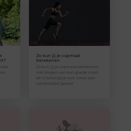
e
Zo kun jij je cupmaat
ht?
berekenen
erste
Zo kun jij je cupmaat berekenen
van
Het dragen van een goede maat
bh is belangrijk voor zowel een
comfortabel gevoel