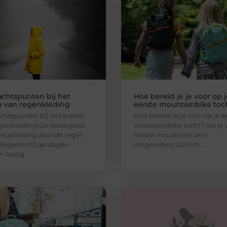
chtspunten bij het
Hoe bereid je je voor op j
 van regenkleding
eerste mountainbike toc
htspunten bij het kopen
Hoe bereid je je voor op je e
genkleding De kans groot
mountainbike tocht? Als je 
 regelmatig door de regen
fietsen houdt met een
 Regenachtige dagen
jongensfiets 24 inch,
 lastig