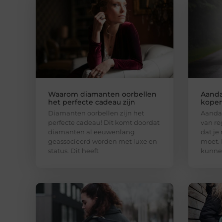
Waarom diamanten oorbellen
Aanda
het perfecte cadeau zijn
kopen
Diamanten oorbellen zijn het
Aandac
perfecte cadeau! Dit komt doordat
van re
diamanten al eeuwenlang
dat je
geassocieerd worden met luxe en
moet.
status. Dit heeft
kunnen