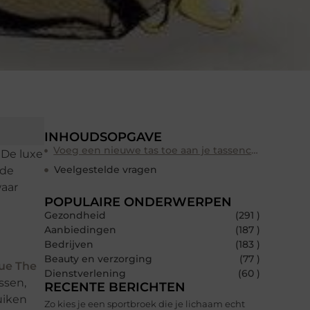
INHOUDSOPGAVE
Voeg een nieuwe tas toe aan je tassencollectie
 De luxe
Veelgestelde vragen
ede
waar
POPULAIRE ONDERWERPEN
Gezondheid
(291 )
Aanbiedingen
(187 )
Bedrijven
(183 )
Beauty en verzorging
(77 )
ue The
Dienstverlening
(60 )
ssen,
RECENTE BERICHTEN
uiken
Zo kies je een sportbroek die je lichaam echt