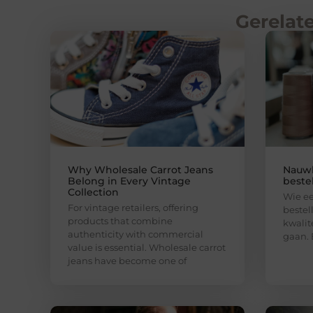
Gerelate
Why Wholesale Carrot Jeans
Nauwk
Belong in Every Vintage
bestel
Collection
Wie e
For vintage retailers, offering
bestel
products that combine
kwalit
authenticity with commercial
gaan. 
value is essential. Wholesale carrot
jeans have become one of