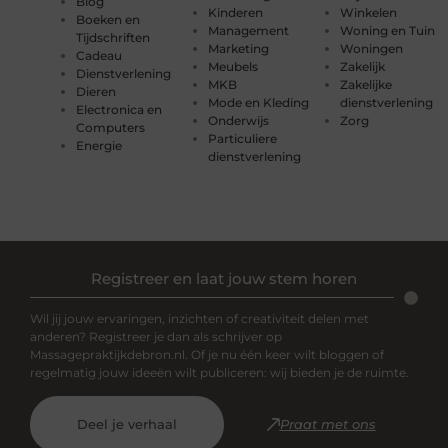
Blog
Kinderen
Winkelen
Boeken en
Management
Woning en Tuin
Tijdschriften
Marketing
Woningen
Cadeau
Meubels
Zakelijk
Dienstverlening
MKB
Zakelijke
Dieren
Mode en Kleding
dienstverlening
Electronica en
Onderwijs
Zorg
Computers
Particuliere
Energie
dienstverlening
Registreer en laat jouw stem horen
Wil jij jouw ervaringen, inzichten of creativiteit delen met
anderen? Registreer je dan als schrijver op
Massagepraktijkdebron.nl. Of je nu één keer wilt bloggen of
regelmatig jouw ideeën wilt publiceren: wij bieden je de ruimte.
Deel je verhaal
Praat met ons