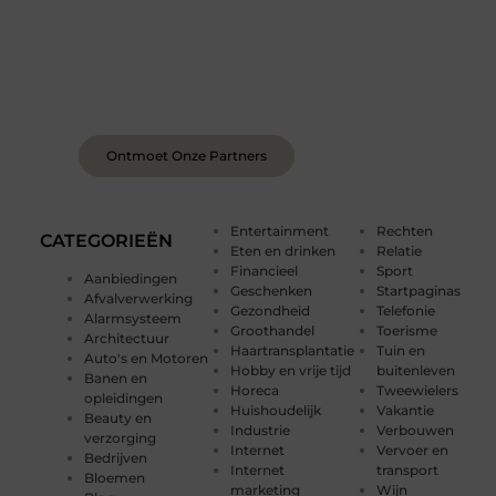
Sluit je aan bij een levendige blogcommunity
Achter elk sterk platform staan sterke
samenwerkingen. Leer onze partners kennen –
organisaties en mensen die net als wij geloven in
de kracht van verhalen.
Ontmoet Onze Partners
Entertainment
Rechten
CATEGORIEËN
Eten en drinken
Relatie
Financieel
Sport
Aanbiedingen
Geschenken
Startpaginas
Afvalverwerking
Gezondheid
Telefonie
Alarmsysteem
Groothandel
Toerisme
Architectuur
Haartransplantatie
Tuin en
Auto's en Motoren
Hobby en vrije tijd
buitenleven
Banen en
Horeca
Tweewielers
opleidingen
Huishoudelijk
Vakantie
Beauty en
Industrie
Verbouwen
verzorging
Internet
Vervoer en
Bedrijven
Internet
transport
Bloemen
marketing
Wijn