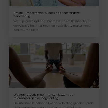
Praktijk Tranceforma, succes door een andere
benadering
Word je geplaagd door nachtmerries of flashbacks, of
vervelende herinneringen en heeft dat te maken met
een trauma uit je
Waarom steeds meer mensen kiezen voor
microdoseren met begeleiding
De interesse in persoonlijke ontwikkeling groeit al jaren.
Waar sommige mensen kiezen voor meditatie,