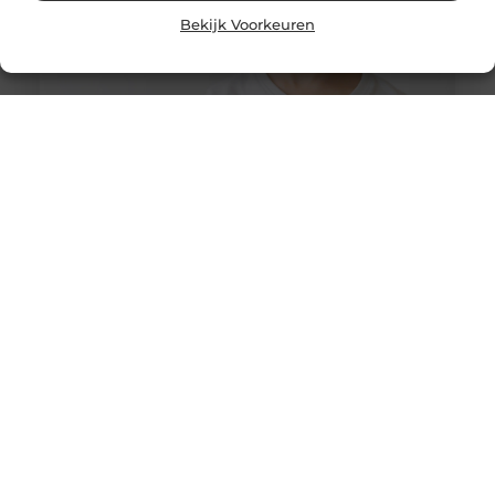
Bekijk Voorkeuren
Tandheelkunde voor Kinderen in Amsterdam: Het
Belang van Gezonde Melktanden
Het gebit van een kind speelt een cruciale rol in de
ontwikkeling van hun algehele gezondheid. Goede
tandverzorging begint op