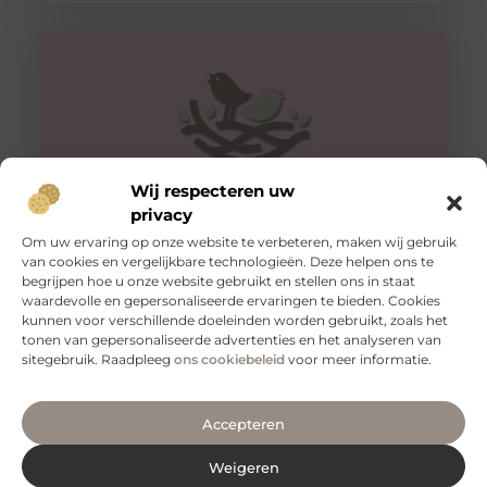
Wij respecteren uw
privacy
Om uw ervaring op onze website te verbeteren, maken wij gebruik
van cookies en vergelijkbare technologieën. Deze helpen ons te
Honing: Een Natuurlijk Wonder voor de Huidverzorging
begrijpen hoe u onze website gebruikt en stellen ons in staat
De Onverwachte Voordelen van Honing voor de Huid
waardevolle en gepersonaliseerde ervaringen te bieden. Cookies
Honing staat al eeuwenlang bekend als een zoete
kunnen voor verschillende doeleinden worden gebruikt, zoals het
lekkernij en een natuurlijk
tonen van gepersonaliseerde advertenties en het analyseren van
sitegebruik. Raadpleeg
ons cookiebeleid
voor meer informatie.
Accepteren
Weigeren