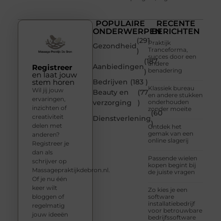
POPULAIRE
RECENTE
ONDERWERPEN
BERICHTEN
(291
Praktijk
Gezondheid
Tranceforma,
)
succes door een
(187
andere
Aanbiedingen
Registreer
benadering
)
en laat jouw
stem horen
Bedrijven
(183 )
Klassiek bureau
Wil jij jouw
Beauty en
(77
en andere stukken
ervaringen,
verzorging
)
onderhouden
inzichten of
zonder moeite
(60
creativiteit
Dienstverlening
)
delen met
Ontdek het
gemak van een
anderen?
online slagerij
Registreer je
dan als
Passende wielen
schrijver op
kopen begint bij
Massagepraktijkdebron.nl.
de juiste vragen
Of je nu één
keer wilt
Zo kies je een
bloggen of
software
installatiebedrijf
regelmatig
voor betrouwbare
jouw ideeën
bedrijfssoftware