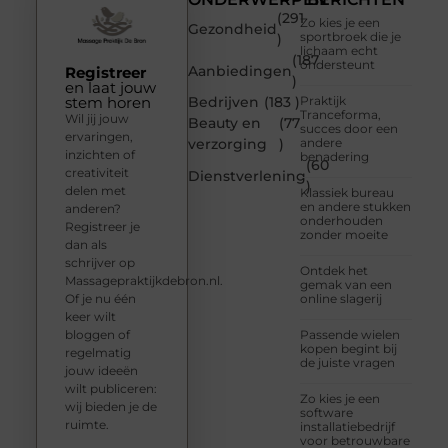
(291
Zo kies je een
Gezondheid
sportbroek die je
)
lichaam echt
(187
ondersteunt
Aanbiedingen
Registreer
)
en laat jouw
stem horen
Bedrijven
(183 )
Praktijk
Tranceforma,
Wil jij jouw
Beauty en
(77
succes door een
ervaringen,
verzorging
)
andere
inzichten of
benadering
(60
creativiteit
Dienstverlening
)
delen met
Klassiek bureau
en andere stukken
anderen?
onderhouden
Registreer je
zonder moeite
dan als
schrijver op
Ontdek het
Massagepraktijkdebron.nl.
gemak van een
Of je nu één
online slagerij
keer wilt
bloggen of
Passende wielen
kopen begint bij
regelmatig
de juiste vragen
jouw ideeën
wilt publiceren:
Zo kies je een
wij bieden je de
software
ruimte.
installatiebedrijf
voor betrouwbare