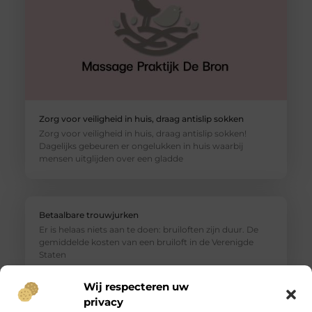
Zorg voor veiligheid in huis, draag antislip sokken
Zorg voor veiligheid in huis, draag antislip sokken!
Dagelijks gebeuren er ongelukken in huis waarbij
mensen uitglijden over een gladde
Betaalbare trouwjurken
Er is helaas niets aan te doen: bruiloften zijn duur. De
gemiddelde kosten van een bruiloft in de Verenigde
Staten
Wij respecteren uw
privacy