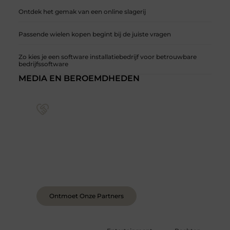
Ontdek het gemak van een online slagerij
Passende wielen kopen begint bij de juiste vragen
Zo kies je een software installatiebedrijf voor betrouwbare
bedrijfssoftware
MEDIA EN BEROEMDHEDEN
Sluit je aan bij een levendige blogcommunity
Achter elk sterk platform staan sterke
samenwerkingen. Leer onze partners kennen –
organisaties en mensen die net als wij geloven in
de kracht van verhalen.
Ontmoet Onze Partners