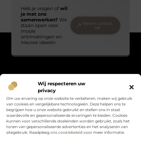
Heb je vragen of
wil
je met ons
samenwerken?
We
Neem contact
staan open voor
op
mooie
ontmoetingen en
nieuwe ideeën.
Over Massage praktijk de bron
Wij respecteren uw
“Teder, echt en met oog voor detail.”
privacy
Massagepraktijkdebron.nl verzamelt blogs over het kleine
Om uw ervaring op onze website te verbeteren, maken wij gebruik
geluk, persoonlijke groei en leven met gevoel. Warme verhalen
van cookies en vergelijkbare technologieën. Deze helpen ons te
die raken en verbinden.
begrijpen hoe u onze website gebruikt en stellen ons in staat
waardevolle en gepersonaliseerde ervaringen te bieden. Cookies
Bericht categorie
kunnen voor verschillende doeleinden worden gebruikt, zoals het
tonen van gepersonaliseerde advertenties en het analyseren van
sitegebruik. Raadpleeg
ons cookiebeleid
voor meer informatie.