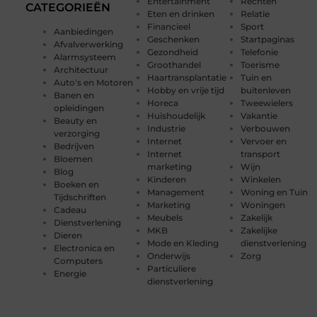
Entertainment
Rechten
CATEGORIEËN
Eten en drinken
Relatie
Financieel
Sport
Aanbiedingen
Geschenken
Startpaginas
Afvalverwerking
Gezondheid
Telefonie
Alarmsysteem
Groothandel
Toerisme
Architectuur
Haartransplantatie
Tuin en
Auto's en Motoren
Hobby en vrije tijd
buitenleven
Banen en
Horeca
Tweewielers
opleidingen
Huishoudelijk
Vakantie
Beauty en
Industrie
Verbouwen
verzorging
Internet
Vervoer en
Bedrijven
Internet
transport
Bloemen
marketing
Wijn
Blog
Kinderen
Winkelen
Boeken en
Management
Woning en Tuin
Tijdschriften
Marketing
Woningen
Cadeau
Meubels
Zakelijk
Dienstverlening
MKB
Zakelijke
Dieren
Mode en Kleding
dienstverlening
Electronica en
Onderwijs
Zorg
Computers
Particuliere
Energie
dienstverlening