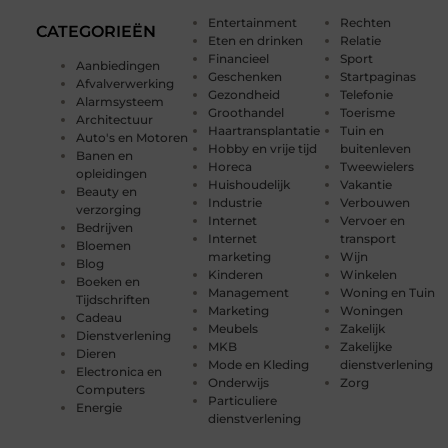
Entertainment
Rechten
CATEGORIEËN
Eten en drinken
Relatie
Financieel
Sport
Aanbiedingen
Geschenken
Startpaginas
Afvalverwerking
Gezondheid
Telefonie
Alarmsysteem
Groothandel
Toerisme
Architectuur
Haartransplantatie
Tuin en
Auto's en Motoren
Hobby en vrije tijd
buitenleven
Banen en
Horeca
Tweewielers
opleidingen
Huishoudelijk
Vakantie
Beauty en
Industrie
Verbouwen
verzorging
Internet
Vervoer en
Bedrijven
Internet
transport
Bloemen
marketing
Wijn
Blog
Kinderen
Winkelen
Boeken en
Management
Woning en Tuin
Tijdschriften
Marketing
Woningen
Cadeau
Meubels
Zakelijk
Dienstverlening
MKB
Zakelijke
Dieren
Mode en Kleding
dienstverlening
Electronica en
Onderwijs
Zorg
Computers
Particuliere
Energie
dienstverlening