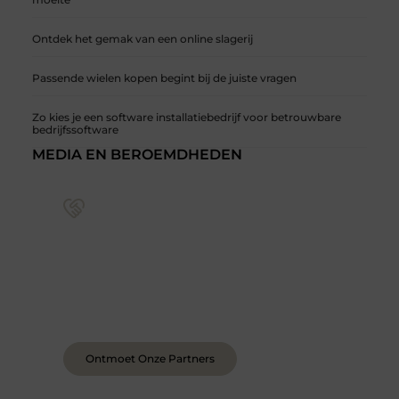
Ontdek het gemak van een online slagerij
Passende wielen kopen begint bij de juiste vragen
Zo kies je een software installatiebedrijf voor betrouwbare
bedrijfssoftware
MEDIA EN BEROEMDHEDEN
Sluit je aan bij een levendige blogcommunity
Achter elk sterk platform staan sterke
samenwerkingen. Leer onze partners kennen –
organisaties en mensen die net als wij geloven in
de kracht van verhalen.
Ontmoet Onze Partners