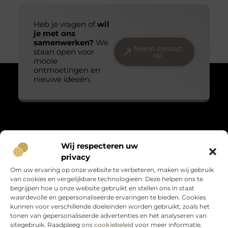
Heb je vragen of
wil
je met ons
samenwerken?
We
Neem contact
staan open voor
op
mooie
ontmoetingen en
nieuwe ideeën.
Over Massage praktijk de bron
Wij respecteren uw
“Teder, echt en met oog voor detail.”
privacy
Massagepraktijkdebron.nl verzamelt blogs over het kleine
Om uw ervaring op onze website te verbeteren, maken wij gebruik
geluk, persoonlijke groei en leven met gevoel. Warme verhalen
van cookies en vergelijkbare technologieën. Deze helpen ons te
die raken en verbinden.
begrijpen hoe u onze website gebruikt en stellen ons in staat
waardevolle en gepersonaliseerde ervaringen te bieden. Cookies
Bericht categorie
kunnen voor verschillende doeleinden worden gebruikt, zoals het
tonen van gepersonaliseerde advertenties en het analyseren van
sitegebruik. Raadpleeg
ons cookiebeleid
voor meer informatie.