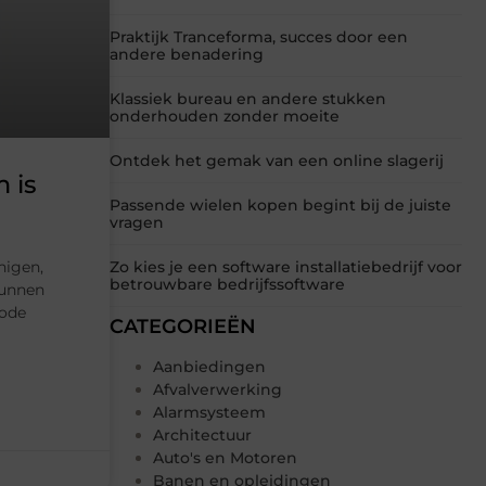
Praktijk Tranceforma, succes door een
andere benadering
Klassiek bureau en andere stukken
onderhouden zonder moeite
Ontdek het gemak van een online slagerij
 is
Passende wielen kopen begint bij de juiste
vragen
nigen,
Zo kies je een software installatiebedrijf voor
betrouwbare bedrijfssoftware
kunnen
dode
CATEGORIEËN
Aanbiedingen
Afvalverwerking
Alarmsysteem
Architectuur
Auto's en Motoren
Banen en opleidingen