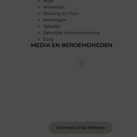
Wijn
Winkelen
Woning en Tuin
Woningen
Zakelijk
Zakelijke dienstverlening
Zorg
MEDIA EN BEROEMDHEDEN
Sluit je aan bij een levendige
blogcommunity
Achter elk sterk platform staan sterke
samenwerkingen. Leer onze partners
kennen – organisaties en mensen die
net als wij geloven in de kracht van
verhalen.
Ontmoet Onze Partners