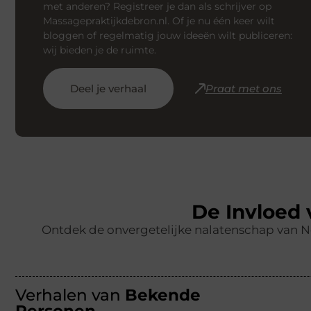
met anderen? Registreer je dan als schrijver op
Massagepraktijkdebron.nl. Of je nu één keer wilt
bloggen of regelmatig jouw ideeën wilt publiceren:
wij bieden je de ruimte.
Deel je verhaal
Praat met ons
De Invloed
Ontdek de onvergetelijke nalatenschap van 
Verhalen van
Bekende