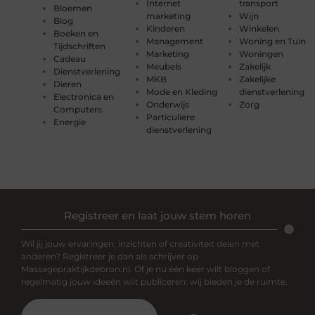
Internet
transport
Bloemen
marketing
Wijn
Blog
Kinderen
Winkelen
Boeken en
Management
Woning en Tuin
Tijdschriften
Marketing
Woningen
Cadeau
Meubels
Zakelijk
Dienstverlening
MKB
Zakelijke
Dieren
Mode en Kleding
dienstverlening
Electronica en
Onderwijs
Zorg
Computers
Particuliere
Energie
dienstverlening
Registreer en laat jouw stem horen
Wil jij jouw ervaringen, inzichten of creativiteit delen met
anderen? Registreer je dan als schrijver op
Massagepraktijkdebron.nl. Of je nu één keer wilt bloggen of
regelmatig jouw ideeën wilt publiceren: wij bieden je de ruimte.