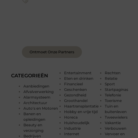
Sluit je aan bij een levendige blogcommunity
Achter elk sterk platform staan sterke
samenwerkingen. Leer onze partners kennen –
organisaties en mensen die net als wij geloven in
de kracht van verhalen.
Ontmoet Onze Partners
Entertainment
Rechten
CATEGORIEËN
Eten en drinken
Relatie
Financieel
Sport
Aanbiedingen
Geschenken
Startpaginas
Afvalverwerking
Gezondheid
Telefonie
Alarmsysteem
Groothandel
Toerisme
Architectuur
Haartransplantatie
Tuin en
Auto's en Motoren
Hobby en vrije tijd
buitenleven
Banen en
Horeca
Tweewielers
opleidingen
Huishoudelijk
Vakantie
Beauty en
Industrie
Verbouwen
verzorging
Internet
Vervoer en
Bedrijven