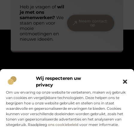
Heb je vragen of
wil
je met ons
samenwerken?
We
Neem contact
staan open voor
op
mooie
ontmoetingen en
nieuwe ideeën.
Over Massage praktijk de bron
Wij respecteren uw
“Teder, echt en met oog voor detail.”
privacy
Massagepraktijkdebron.nl verzamelt blogs over het kleine
Om uw ervaring op onze website te verbeteren, maken wij gebruik
geluk, persoonlijke groei en leven met gevoel. Warme verhalen
van cookies en vergelijkbare technologieën. Deze helpen ons te
die raken en verbinden.
begrijpen hoe u onze website gebruikt en stellen ons in staat
waardevolle en gepersonaliseerde ervaringen te bieden. Cookies
Bericht categorie
kunnen voor verschillende doeleinden worden gebruikt, zoals het
tonen van gepersonaliseerde advertenties en het analyseren van
sitegebruik. Raadpleeg
ons cookiebeleid
voor meer informatie.