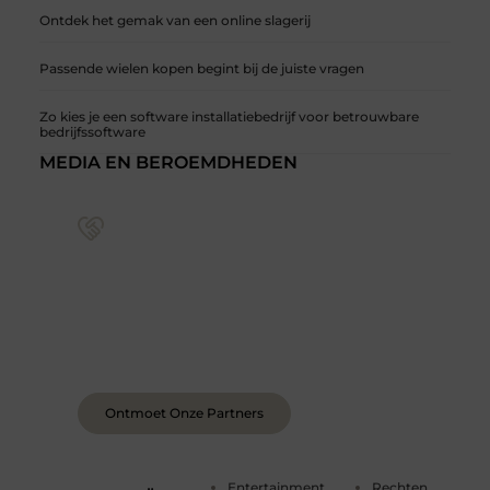
Ontdek het gemak van een online slagerij
Passende wielen kopen begint bij de juiste vragen
Zo kies je een software installatiebedrijf voor betrouwbare
bedrijfssoftware
MEDIA EN BEROEMDHEDEN
Sluit je aan bij een levendige blogcommunity
Achter elk sterk platform staan sterke
samenwerkingen. Leer onze partners kennen –
organisaties en mensen die net als wij geloven in
de kracht van verhalen.
Ontmoet Onze Partners
Entertainment
Rechten