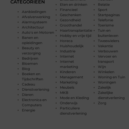
CATEGORIEËN
Eten en drinken
Relatie
Financieel
Sport
Aanbiedingen
Geschenken
Startpaginas
Afvalverwerking
Gezondheid
Telefonie
Alarmsysteem
Groothandel
Toerisme
Architectuur
Haartransplantatie
Tuin en
Auto's en Motoren
Hobby en vrije tijd
buitenleven
Banen en
Horeca
Tweewielers
opleidingen
Huishoudelijk
Vakantie
Beauty en
Industrie
Verbouwen
verzorging
Internet
Vervoer en
Bedrijven
Internet
transport
Bloemen
marketing
Wijn
Blog
Kinderen
Winkelen
Boeken en
Management
Woning en Tuin
Tijdschriften
Marketing
Woningen
Cadeau
Meubels
Zakelijk
Dienstverlening
MKB
Zakelijke
Dieren
Mode en Kleding
dienstverlening
Electronica en
Onderwijs
Zorg
Computers
Particuliere
Energie
dienstverlening