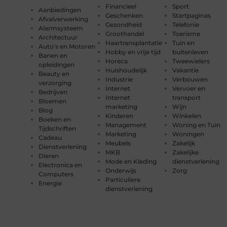
Financieel
Sport
Aanbiedingen
Geschenken
Startpaginas
Afvalverwerking
Gezondheid
Telefonie
Alarmsysteem
Groothandel
Toerisme
Architectuur
Haartransplantatie
Tuin en
Auto's en Motoren
Hobby en vrije tijd
buitenleven
Banen en
Horeca
Tweewielers
opleidingen
Huishoudelijk
Vakantie
Beauty en
Industrie
Verbouwen
verzorging
Internet
Vervoer en
Bedrijven
Internet
transport
Bloemen
marketing
Wijn
Blog
Kinderen
Winkelen
Boeken en
Management
Woning en Tuin
Tijdschriften
Marketing
Woningen
Cadeau
Meubels
Zakelijk
Dienstverlening
MKB
Zakelijke
Dieren
Mode en Kleding
dienstverlening
Electronica en
Onderwijs
Zorg
Computers
Particuliere
Energie
dienstverlening