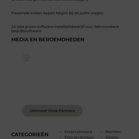
Passende wielen kopen begint bij de juiste vragen
Zo kies je een software installatiebedrijf voor betrouwbare
bedrijfssoftware
MEDIA EN BEROEMDHEDEN
Sluit je aan bij een levendige blogcommunity
Achter elk sterk platform staan sterke
samenwerkingen. Leer onze partners kennen –
organisaties en mensen die net als wij geloven in
de kracht van verhalen.
Ontmoet Onze Partners
Entertainment
Rechten
CATEGORIEËN
Eten en drinken
Relatie