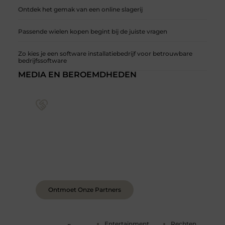
Ontdek het gemak van een online slagerij
Passende wielen kopen begint bij de juiste vragen
Zo kies je een software installatiebedrijf voor betrouwbare
bedrijfssoftware
MEDIA EN BEROEMDHEDEN
Sluit je aan bij een levendige blogcommunity
Achter elk sterk platform staan sterke
samenwerkingen. Leer onze partners kennen –
organisaties en mensen die net als wij geloven in
de kracht van verhalen.
Ontmoet Onze Partners
Entertainment
Rechten