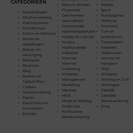
CATEGORIEËN
Eten en drinken
Relatie
Financieel
Sport
Aanbiedingen
Geschenken
Startpaginas
Afvalverwerking
Gezondheid
Telefonie
Alarmsysteem
Groothandel
Toerisme
Architectuur
Haartransplantatie
Tuin en
Auto's en Motoren
Hobby en vrije tijd
buitenleven
Banen en
Horeca
Tweewielers
opleidingen
Huishoudelijk
Vakantie
Beauty en
Industrie
Verbouwen
verzorging
Internet
Vervoer en
Bedrijven
Internet
transport
Bloemen
marketing
Wijn
Blog
Kinderen
Winkelen
Boeken en
Management
Woning en Tuin
Tijdschriften
Marketing
Woningen
Cadeau
Meubels
Zakelijk
Dienstverlening
MKB
Zakelijke
Dieren
Mode en Kleding
dienstverlening
Electronica en
Onderwijs
Zorg
Computers
Particuliere
Energie
dienstverlening