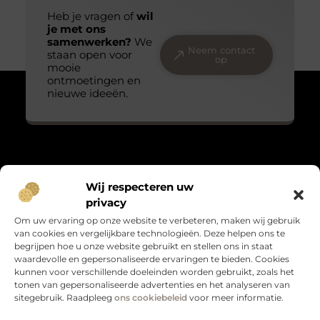
Heb je vragen of
wil
je met ons
samenwerken?
We
Neem contact
staan open voor
op
mooie
ontmoetingen en
nieuwe ideeën.
Over Massage praktijk de bron
Wij respecteren uw
“Teder, echt en met oog voor detail.”
privacy
Massagepraktijkdebron.nl verzamelt blogs over het kleine
Om uw ervaring op onze website te verbeteren, maken wij gebruik
geluk, persoonlijke groei en leven met gevoel. Warme verhalen
van cookies en vergelijkbare technologieën. Deze helpen ons te
die raken en verbinden.
begrijpen hoe u onze website gebruikt en stellen ons in staat
waardevolle en gepersonaliseerde ervaringen te bieden. Cookies
Bericht categorie
kunnen voor verschillende doeleinden worden gebruikt, zoals het
tonen van gepersonaliseerde advertenties en het analyseren van
sitegebruik. Raadpleeg
ons cookiebeleid
voor meer informatie.