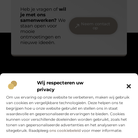
Heb je vragen of
wil
je met ons
samenwerken?
We
Neem contact
staan open voor
op
mooie
ontmoetingen en
nieuwe ideeën.
Over Massage praktijk de bron
Wij respecteren uw
“Teder, echt en met oog voor detail.”
privacy
Massagepraktijkdebron.nl verzamelt blogs over het kleine
Om uw ervaring op onze website te verbeteren, maken wij gebruik
geluk, persoonlijke groei en leven met gevoel. Warme verhalen
van cookies en vergelijkbare technologieën. Deze helpen ons te
die raken en verbinden.
begrijpen hoe u onze website gebruikt en stellen ons in staat
waardevolle en gepersonaliseerde ervaringen te bieden. Cookies
Bericht categorie
kunnen voor verschillende doeleinden worden gebruikt, zoals het
tonen van gepersonaliseerde advertenties en het analyseren van
sitegebruik. Raadpleeg
ons cookiebeleid
voor meer informatie.