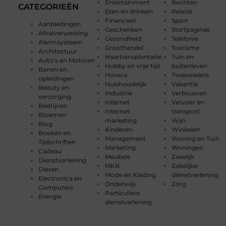
Entertainment
Rechten
CATEGORIEËN
Eten en drinken
Relatie
Financieel
Sport
Aanbiedingen
Geschenken
Startpaginas
Afvalverwerking
Gezondheid
Telefonie
Alarmsysteem
Groothandel
Toerisme
Architectuur
Haartransplantatie
Tuin en
Auto's en Motoren
Hobby en vrije tijd
buitenleven
Banen en
Horeca
Tweewielers
opleidingen
Huishoudelijk
Vakantie
Beauty en
Industrie
Verbouwen
verzorging
Internet
Vervoer en
Bedrijven
Internet
transport
Bloemen
marketing
Wijn
Blog
Kinderen
Winkelen
Boeken en
Management
Woning en Tuin
Tijdschriften
Marketing
Woningen
Cadeau
Meubels
Zakelijk
Dienstverlening
MKB
Zakelijke
Dieren
Mode en Kleding
dienstverlening
Electronica en
Onderwijs
Zorg
Computers
Particuliere
Energie
dienstverlening