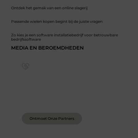
Ontdek het gemak van een online slagerij
Passende wielen kopen begint bij de juiste vragen
Zo kies je een software installatiebedrijf voor betrouwbare
bedrijfssoftware
MEDIA EN BEROEMDHEDEN
Sluit je aan bij een levendige blogcommunity
Achter elk sterk platform staan sterke
samenwerkingen. Leer onze partners kennen –
organisaties en mensen die net als wij geloven in
de kracht van verhalen.
Ontmoet Onze Partners