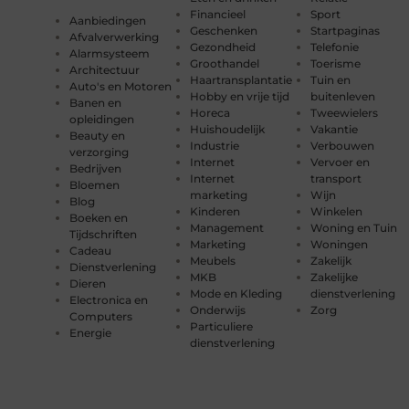
Financieel
Sport
Aanbiedingen
Geschenken
Startpaginas
Afvalverwerking
Gezondheid
Telefonie
Alarmsysteem
Groothandel
Toerisme
Architectuur
Haartransplantatie
Tuin en
Auto's en Motoren
Hobby en vrije tijd
buitenleven
Banen en
Horeca
Tweewielers
opleidingen
Huishoudelijk
Vakantie
Beauty en
Industrie
Verbouwen
verzorging
Internet
Vervoer en
Bedrijven
Internet
transport
Bloemen
marketing
Wijn
Blog
Kinderen
Winkelen
Boeken en
Management
Woning en Tuin
Tijdschriften
Marketing
Woningen
Cadeau
Meubels
Zakelijk
Dienstverlening
MKB
Zakelijke
Dieren
Mode en Kleding
dienstverlening
Electronica en
Onderwijs
Zorg
Computers
Particuliere
Energie
dienstverlening