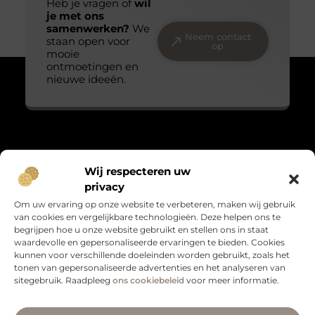
Heb je vragen of
wil
je met ons
samenwerken?
We
Neem contact
staan open voor
op
mooie
ontmoetingen en
nieuwe ideeën.
Over Massage praktijk de bron
Wij respecteren uw
“Teder, echt en met oog voor detail.”
privacy
Massagepraktijkdebron.nl verzamelt blogs over het kleine
Om uw ervaring op onze website te verbeteren, maken wij gebruik
geluk, persoonlijke groei en leven met gevoel. Warme verhalen
van cookies en vergelijkbare technologieën. Deze helpen ons te
die raken en verbinden.
begrijpen hoe u onze website gebruikt en stellen ons in staat
waardevolle en gepersonaliseerde ervaringen te bieden. Cookies
Bericht categorie
kunnen voor verschillende doeleinden worden gebruikt, zoals het
tonen van gepersonaliseerde advertenties en het analyseren van
sitegebruik. Raadpleeg
ons cookiebeleid
voor meer informatie.
Onze informatie