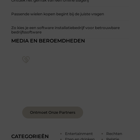
Ontdek het gemak van een online slagerij
Passende wielen kopen begint bij de juiste vragen
Zo kies je een software installatiebedrijf voor betrouwbare
bedrijfssoftware
MEDIA EN BEROEMDHEDEN
Sluit je aan bij een levendige blogcommunity
Achter elk sterk platform staan sterke
samenwerkingen. Leer onze partners kennen –
organisaties en mensen die net als wij geloven in
de kracht van verhalen.
Ontmoet Onze Partners
Entertainment
Rechten
CATEGORIEËN
Eten en drinken
Relatie