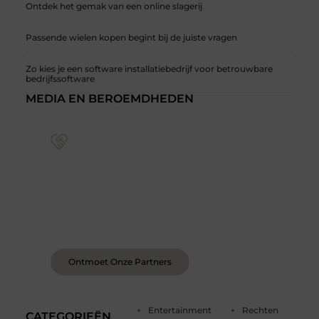
Ontdek het gemak van een online slagerij
Passende wielen kopen begint bij de juiste vragen
Zo kies je een software installatiebedrijf voor betrouwbare
bedrijfssoftware
MEDIA EN BEROEMDHEDEN
Sluit je aan bij een levendige blogcommunity
Achter elk sterk platform staan sterke
samenwerkingen. Leer onze partners kennen –
organisaties en mensen die net als wij geloven in
de kracht van verhalen.
Ontmoet Onze Partners
Entertainment
Rechten
CATEGORIEËN