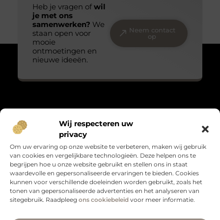
Heb je vragen of
wil
je met ons
samenwerken?
We
Neem contact
staan open voor
op
mooie
ontmoetingen en
nieuwe ideeën.
Over Massage praktijk de bron
Wij respecteren uw
“Teder, echt en met oog voor detail.”
privacy
Massagepraktijkdebron.nl verzamelt blogs over het kleine
Om uw ervaring op onze website te verbeteren, maken wij gebruik
geluk, persoonlijke groei en leven met gevoel. Warme verhalen
van cookies en vergelijkbare technologieën. Deze helpen ons te
die raken en verbinden.
begrijpen hoe u onze website gebruikt en stellen ons in staat
waardevolle en gepersonaliseerde ervaringen te bieden. Cookies
Bericht categorie
kunnen voor verschillende doeleinden worden gebruikt, zoals het
tonen van gepersonaliseerde advertenties en het analyseren van
sitegebruik. Raadpleeg
ons cookiebeleid
voor meer informatie.