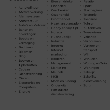
Eten en drinken
Relatie
Financieel
Sport
Aanbiedingen
Geschenken
Startpaginas
Afvalverwerking
Gezondheid
Telefonie
Alarmsysteem
Groothandel
Toerisme
Architectuur
Haartransplantatie
Tuin en
Auto's en Motoren
Hobby en vrije tijd
buitenleven
Banen en
Horeca
Tweewielers
opleidingen
Huishoudelijk
Vakantie
Beauty en
Industrie
Verbouwen
verzorging
Internet
Vervoer en
Bedrijven
Internet
transport
Bloemen
marketing
Wijn
Blog
Kinderen
Winkelen
Boeken en
Management
Woning en Tuin
Tijdschriften
Marketing
Woningen
Cadeau
Meubels
Zakelijk
Dienstverlening
MKB
Zakelijke
Dieren
Mode en Kleding
dienstverlening
Electronica en
Onderwijs
Zorg
Computers
Particuliere
Energie
dienstverlening